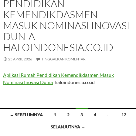
PENDIDIKAN
KEMENDIKDASMEN
MASUK NOMINASI INOVASI
DUNIA –
HALOINDONESIA.CO.ID
25 APRIL 2026
TINGGALKAN KOMENTAR
Aplikasi Rumah Pendidikan Kemendikdasmen Masuk
Nominasi Inovasi Dunia
haloindonesia.co.id
Navigasi
← SEBELUMNYA
1
2
3
4
…
12
tulisan
SELANJUTNYA →