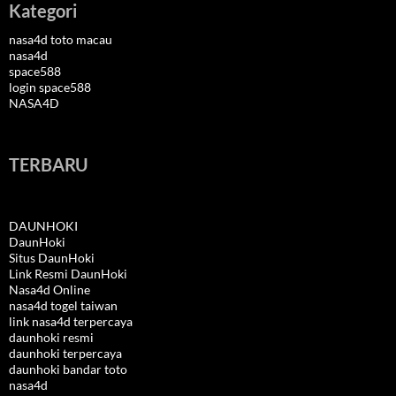
Kategori
nasa4d toto macau
nasa4d
space588
login space588
NASA4D
TERBARU
DAUNHOKI
DaunHoki
Situs DaunHoki
Link Resmi DaunHoki
Nasa4d Online
nasa4d togel taiwan
link nasa4d terpercaya
daunhoki resmi
daunhoki terpercaya
daunhoki bandar toto
nasa4d