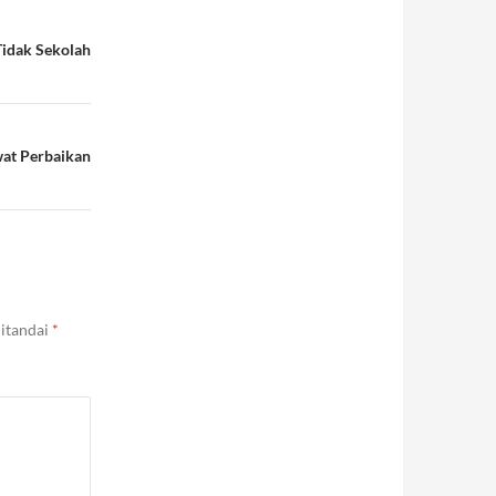
idak Sekolah
at Perbaikan
ditandai
*