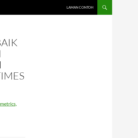
LAMAN CONTOH
BAIK
I
I
TIMES
metrics,