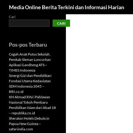
Cari
Media Online Berita Terkini dan Informasi Harian
Langsung
Cari
CARI
ke
isi
Pos-pos Terbaru
Cegah Anak Putus Sekolah,
Pemkab Sleman Luncurkan
Aplikasi Gandheng ATS –
TIMES Indonesia
Sinergi Gizi dan Pendidikan:
Fondasi Utama Kedaulatan
SDM Indonesia 2045 –
RRI.co.id
KH Ahmad Rifa’i Pahlawan
Nasional Tokoh Pembaru
Pendidikan Islam dari Abad 18
– republika.co.id
Sheraton Hotels Debuts in
Papua New Guinea –
safariindia.com