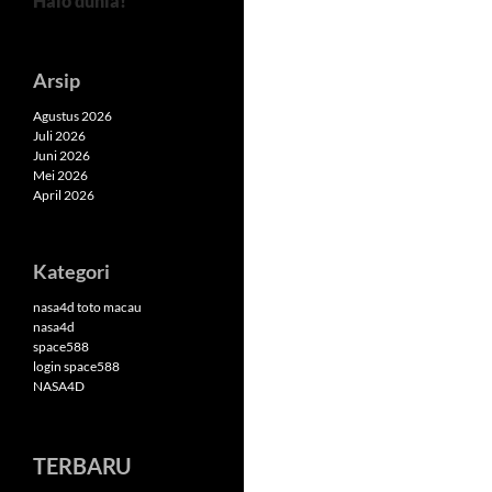
Halo dunia!
Arsip
Agustus 2026
Juli 2026
Juni 2026
Mei 2026
April 2026
Kategori
nasa4d toto macau
nasa4d
space588
login space588
NASA4D
TERBARU