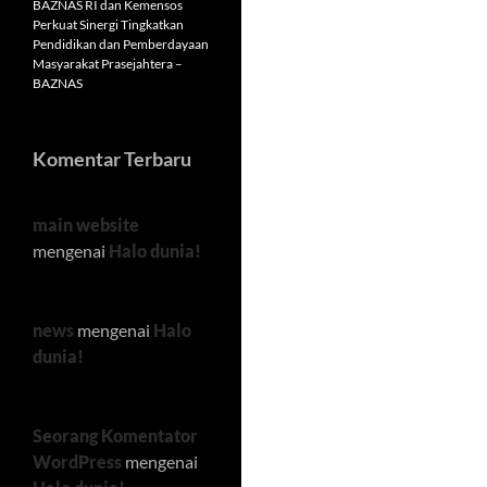
BAZNAS RI dan Kemensos
Perkuat Sinergi Tingkatkan
Pendidikan dan Pemberdayaan
Masyarakat Prasejahtera –
BAZNAS
Komentar Terbaru
main website
mengenai
Halo dunia!
news
mengenai
Halo
dunia!
Seorang Komentator
WordPress
mengenai