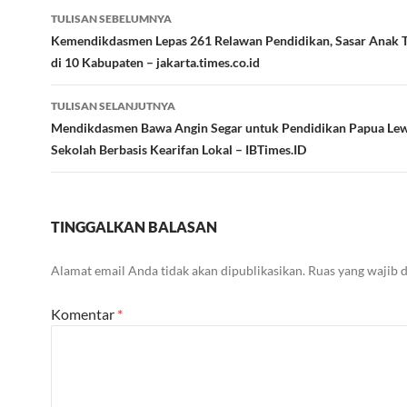
Navigasi
TULISAN SEBELUMNYA
Tulisan
Kemendikdasmen Lepas 261 Relawan Pendidikan, Sasar Anak T
di 10 Kabupaten – jakarta.times.co.id
TULISAN SELANJUTNYA
Mendikdasmen Bawa Angin Segar untuk Pendidikan Papua Lew
Sekolah Berbasis Kearifan Lokal – IBTimes.ID
TINGGALKAN BALASAN
Alamat email Anda tidak akan dipublikasikan.
Ruas yang wajib 
Komentar
*