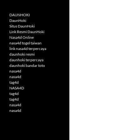
DAUNHOKI
DaunHoki
Situs DaunHoki
Link Resmi DaunHoki
Nasa4d Online
nasa4d togel taiwan
link nasa4d terpercaya
daunhoki resmi
daunhoki terpercaya
daunhoki bandar toto
nasa4d
nasa4d
tag4d
NASA4D
tag4d
tag4d
nasa4d
nasa4d