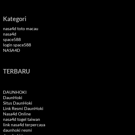
Kategori
nasa4d toto macau
nasa4d
space588
login space588
NASA4D
TERBARU
DAUNHOKI
DaunHoki
Situs DaunHoki
Link Resmi DaunHoki
Nasa4d Online
nasa4d togel taiwan
link nasa4d terpercaya
daunhoki resmi