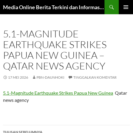
Langsung
Cari
Media Online Berita Terkini dan Informasi Harian
ke
MENU
isi
UTAMA
5.1-MAGNITUDE
EARTHQUAKE STRIKES
PAPUA NEW GUINEA –
QATAR NEWS AGENCY
17 MEI 2026
PBN-DAUNHOKI
TINGGALKAN KOMENTAR
5.1-Magnitude Earthquake Strikes Papua New Guinea
Qatar
news agency
Navigasi
TULISAN SEBELUMNYA