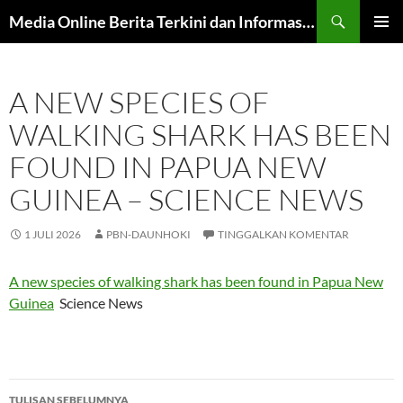
Langsung
Cari
Media Online Berita Terkini dan Informasi Harian
ke
MENU
isi
UTAMA
A NEW SPECIES OF
WALKING SHARK HAS BEEN
FOUND IN PAPUA NEW
GUINEA – SCIENCE NEWS
1 JULI 2026
PBN-DAUNHOKI
TINGGALKAN KOMENTAR
A new species of walking shark has been found in Papua New
Guinea
Science News
Navigasi
TULISAN SEBELUMNYA