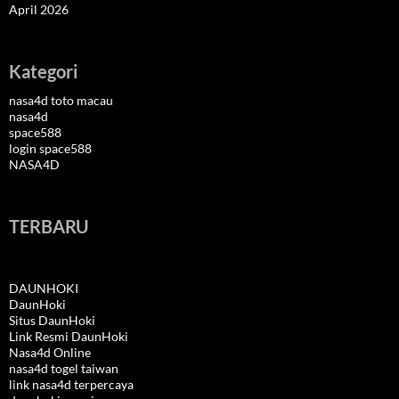
April 2026
Kategori
nasa4d toto macau
nasa4d
space588
login space588
NASA4D
TERBARU
DAUNHOKI
DaunHoki
Situs DaunHoki
Link Resmi DaunHoki
Nasa4d Online
nasa4d togel taiwan
link nasa4d terpercaya