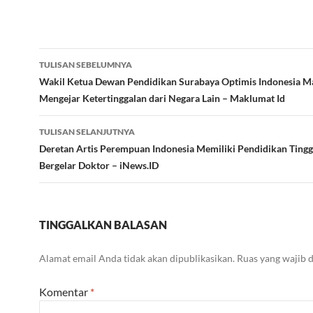
Navigasi
TULISAN SEBELUMNYA
Tulisan
Wakil Ketua Dewan Pendidikan Surabaya Optimis Indonesia 
Mengejar Ketertinggalan dari Negara Lain – Maklumat Id
TULISAN SELANJUTNYA
Deretan Artis Perempuan Indonesia Memiliki Pendidikan Tingg
Bergelar Doktor – iNews.ID
TINGGALKAN BALASAN
Alamat email Anda tidak akan dipublikasikan.
Ruas yang wajib 
Komentar
*