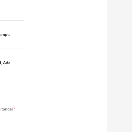
Mampu
i, Ada
ditandai
*