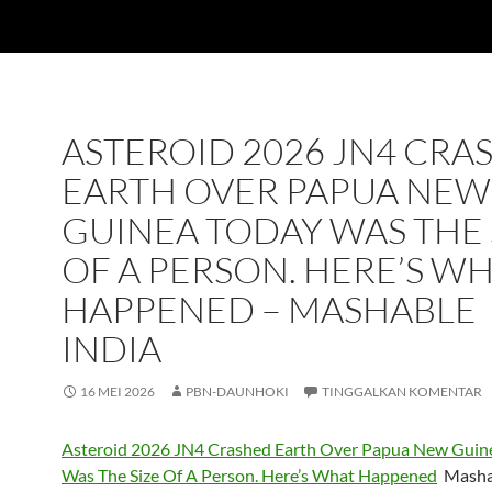
ASTEROID 2026 JN4 CRA
EARTH OVER PAPUA NEW
GUINEA TODAY WAS THE 
OF A PERSON. HERE’S W
HAPPENED – MASHABLE
INDIA
16 MEI 2026
PBN-DAUNHOKI
TINGGALKAN KOMENTAR
Asteroid 2026 JN4 Crashed Earth Over Papua New Guin
Was The Size Of A Person. Here’s What Happened
Mashab