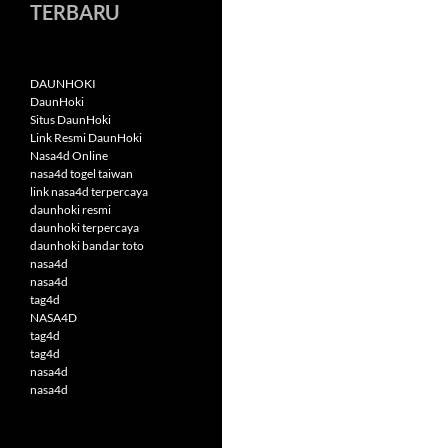
TERBARU
DAUNHOKI
DaunHoki
Situs DaunHoki
Link Resmi DaunHoki
Nasa4d Online
nasa4d togel taiwan
link nasa4d terpercaya
daunhoki resmi
daunhoki terpercaya
daunhoki bandar toto
nasa4d
nasa4d
tag4d
NASA4D
tag4d
tag4d
nasa4d
nasa4d