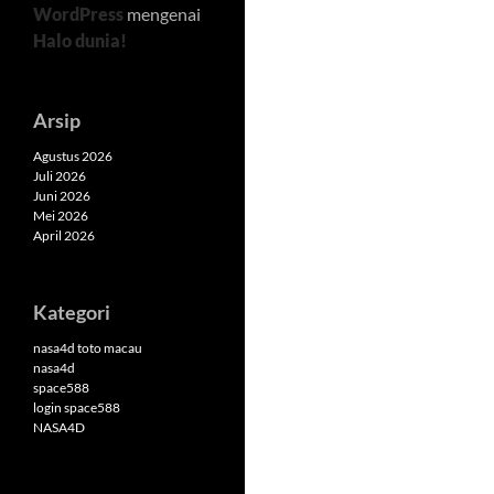
WordPress
mengenai
Halo dunia!
Arsip
Agustus 2026
Juli 2026
Juni 2026
Mei 2026
April 2026
Kategori
nasa4d toto macau
nasa4d
space588
login space588
NASA4D