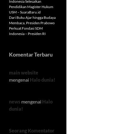
Indonesia Selesaikan
Pendidikan Magister Hukum
USM – SuaraBaru.id
Dari Buku Ajar hingga Budaya
Membaca, Presiden Prabowo
Perkuat Fondasi SDM
Indonesia – Presiden RI
Komentar Terbaru
main website
mengenai
Halo dunia!
news
mengenai
Halo
dunia!
Seorang Komentator