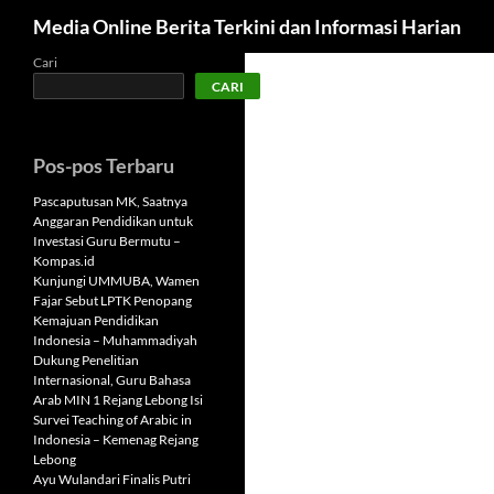
Cari
Media Online Berita Terkini dan Informasi Harian
Langsung
Cari
CARI
ke
isi
Pos-pos Terbaru
Pascaputusan MK, Saatnya
Anggaran Pendidikan untuk
Investasi Guru Bermutu –
Kompas.id
Kunjungi UMMUBA, Wamen
Fajar Sebut LPTK Penopang
Kemajuan Pendidikan
Indonesia – Muhammadiyah
Dukung Penelitian
Internasional, Guru Bahasa
Arab MIN 1 Rejang Lebong Isi
Survei Teaching of Arabic in
Indonesia – Kemenag Rejang
Lebong
Ayu Wulandari Finalis Putri