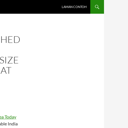
LAMAN CONTOH
SHED
SIZE
HAT
ea Today
le India