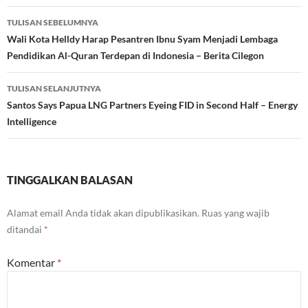
Navigasi
TULISAN SEBELUMNYA
Tulisan
Wali Kota Helldy Harap Pesantren Ibnu Syam Menjadi Lembaga
Pendidikan Al-Quran Terdepan di Indonesia – Berita Cilegon
TULISAN SELANJUTNYA
Santos Says Papua LNG Partners Eyeing FID in Second Half – Energy
Intelligence
TINGGALKAN BALASAN
Alamat email Anda tidak akan dipublikasikan.
Ruas yang wajib
ditandai
*
Komentar
*