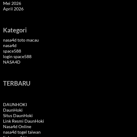
Mei 2026
April 2026
Kategori
nasa4d toto macau
nasa4d
space588
login space588
NASA4D
TERBARU
DAUNHOKI
DaunHoki
Situs DaunHoki
Link Resmi DaunHoki
Nasa4d Online
nasa4d togel taiwan