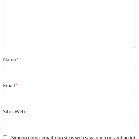
Nama
*
Email
*
Situs Web
Simpan nama, email, dan situs web saya pada peramban ini