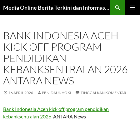
Langsung
Cari
Media Online Berita Terkini dan Informasi Harian
ke
MENU
isi
UTAMA
BANK INDONESIA ACEH
KICK OFF PROGRAM
PENDIDIKAN
KEBANKSENTRALAN 2026 –
ANTARA NEWS
16 APRIL 2026
PBN-DAUNHOKI
TINGGALKAN KOMENTAR
Bank Indonesia Aceh kick off program pendidikan
kebanksentralan 2026
ANTARA News