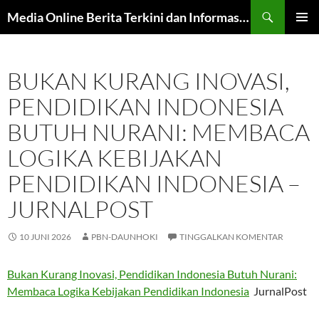
Langsung
Cari
Media Online Berita Terkini dan Informasi Harian
ke
MENU
isi
UTAMA
BUKAN KURANG INOVASI,
PENDIDIKAN INDONESIA
BUTUH NURANI: MEMBACA
LOGIKA KEBIJAKAN
PENDIDIKAN INDONESIA –
JURNALPOST
10 JUNI 2026
PBN-DAUNHOKI
TINGGALKAN KOMENTAR
Bukan Kurang Inovasi, Pendidikan Indonesia Butuh Nurani:
Membaca Logika Kebijakan Pendidikan Indonesia
JurnalPost