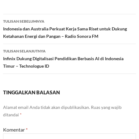
Navigasi
TULISAN SEBELUMNYA
Tulisan
Indonesia dan Australia Perkuat Kerja Sama Riset untuk Dukung
Ketahanan Energi dan Pangan – Radio Sonora FM
TULISAN SELANJUTNYA
Infinix Dukung Digitalisasi Pendidikan Berbasis AI di Indonesia
Timur – Technologue ID
TINGGALKAN BALASAN
Alamat email Anda tidak akan dipublikasikan.
Ruas yang wajib
ditandai
*
Komentar
*