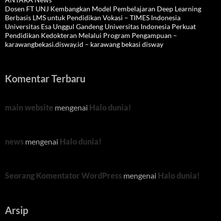
Dosen FT UNJ Kembangkan Model Pembelajaran Deep Learning
Berbasis LMS untuk Pendidikan Vokasi – TIMES Indonesia
Universitas Esa Unggul Gandeng Universitas Indonesia Perkuat
Pendidikan Kedokteran Melalui Program Pengampuan –
karawangbekasi.disway.id – karawang bekasi disway
Komentar Terbaru
main website
mengenai
Halo dunia!
news
mengenai
Halo dunia!
Seorang Komentator WordPress
mengenai
Halo dunia!
Arsip