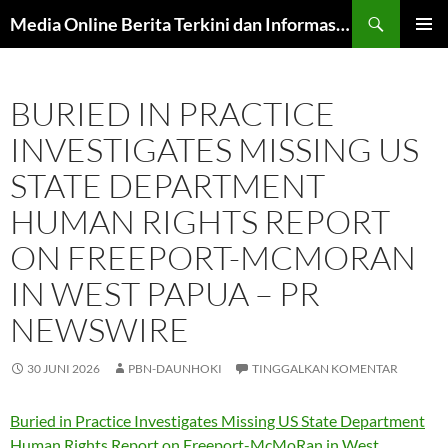
Langsung
Cari
Media Online Berita Terkini dan Informasi Harian
ke
MENU
isi
UTAMA
BURIED IN PRACTICE
INVESTIGATES MISSING US
STATE DEPARTMENT
HUMAN RIGHTS REPORT
ON FREEPORT-MCMORAN
IN WEST PAPUA – PR
NEWSWIRE
30 JUNI 2026
PBN-DAUNHOKI
TINGGALKAN KOMENTAR
Buried in Practice Investigates Missing US State Department
Human Rights Report on Freeport-McMoRan in West