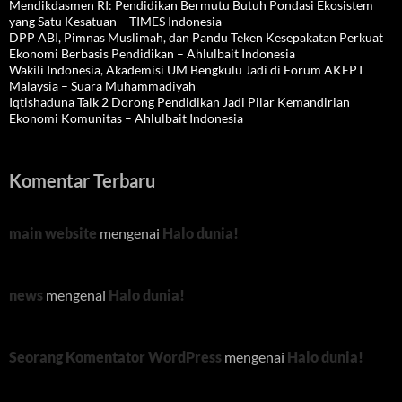
Mendikdasmen RI: Pendidikan Bermutu Butuh Pondasi Ekosistem
yang Satu Kesatuan – TIMES Indonesia
DPP ABI, Pimnas Muslimah, dan Pandu Teken Kesepakatan Perkuat
Ekonomi Berbasis Pendidikan – Ahlulbait Indonesia
Wakili Indonesia, Akademisi UM Bengkulu Jadi di Forum AKEPT
Malaysia – Suara Muhammadiyah
Iqtishaduna Talk 2 Dorong Pendidikan Jadi Pilar Kemandirian
Ekonomi Komunitas – Ahlulbait Indonesia
Komentar Terbaru
main website
mengenai
Halo dunia!
news
mengenai
Halo dunia!
Seorang Komentator WordPress
mengenai
Halo dunia!