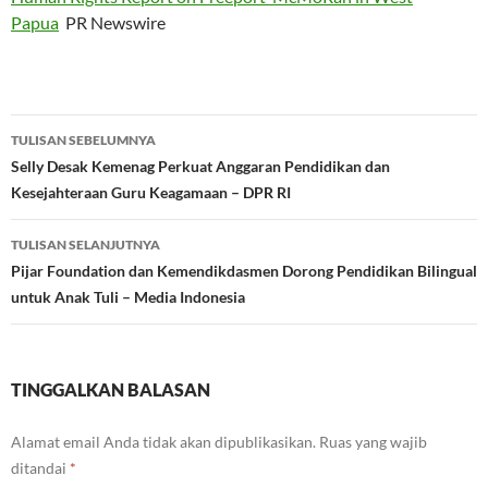
Papua
PR Newswire
Navigasi
TULISAN SEBELUMNYA
Tulisan
Selly Desak Kemenag Perkuat Anggaran Pendidikan dan
Kesejahteraan Guru Keagamaan – DPR RI
TULISAN SELANJUTNYA
Pijar Foundation dan Kemendikdasmen Dorong Pendidikan Bilingual
untuk Anak Tuli – Media Indonesia
TINGGALKAN BALASAN
Alamat email Anda tidak akan dipublikasikan.
Ruas yang wajib
ditandai
*