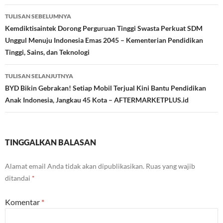
Navigasi
TULISAN SEBELUMNYA
Tulisan
Kemdiktisaintek Dorong Perguruan Tinggi Swasta Perkuat SDM
Unggul Menuju Indonesia Emas 2045 – Kementerian Pendidikan
Tinggi, Sains, dan Teknologi
TULISAN SELANJUTNYA
BYD Bikin Gebrakan! Setiap Mobil Terjual Kini Bantu Pendidikan
Anak Indonesia, Jangkau 45 Kota – AFTERMARKETPLUS.id
TINGGALKAN BALASAN
Alamat email Anda tidak akan dipublikasikan.
Ruas yang wajib
ditandai
*
Komentar
*