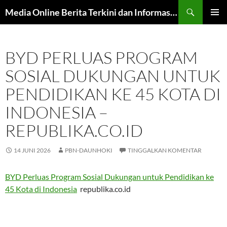
Langsung
Cari
Media Online Berita Terkini dan Informasi Harian
ke
MENU
isi
UTAMA
BYD PERLUAS PROGRAM
SOSIAL DUKUNGAN UNTUK
PENDIDIKAN KE 45 KOTA DI
INDONESIA –
REPUBLIKA.CO.ID
14 JUNI 2026
PBN-DAUNHOKI
TINGGALKAN KOMENTAR
BYD Perluas Program Sosial Dukungan untuk Pendidikan ke
45 Kota di Indonesia
republika.co.id