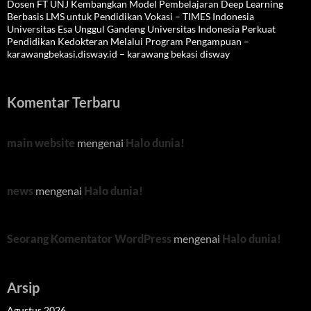
Dosen FT UNJ Kembangkan Model Pembelajaran Deep Learning
Berbasis LMS untuk Pendidikan Vokasi – TIMES Indonesia
Universitas Esa Unggul Gandeng Universitas Indonesia Perkuat
Pendidikan Kedokteran Melalui Program Pengampuan –
karawangbekasi.disway.id – karawang bekasi disway
Komentar Terbaru
main website
mengenai
Halo dunia!
news
mengenai
Halo dunia!
Seorang Komentator WordPress
mengenai
Halo dunia!
Arsip
Agustus 2026