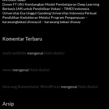
Dosen FT UNJ Kembangkan Model Pembelajaran Deep Learning
Berbasis LMS untuk Pendidikan Vokasi – TIMES Indonesia
Universitas Esa Unggul Gandeng Universitas Indonesia Perkuat
Pendidikan Kedokteran Melalui Program Pengampuan –
karawangbekasi.disway.id – karawang bekasi disway
Komentar Terbaru
main website
mengenai
Halo dunia!
news
mengenai
Halo dunia!
Seorang Komentator WordPress
mengenai
Halo dunia!
Arsip