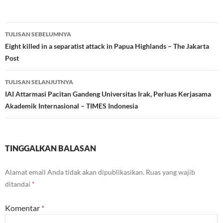
Navigasi
TULISAN SEBELUMNYA
Tulisan
Eight killed in a separatist attack in Papua Highlands – The Jakarta
Post
TULISAN SELANJUTNYA
IAI Attarmasi Pacitan Gandeng Universitas Irak, Perluas Kerjasama
Akademik Internasional – TIMES Indonesia
TINGGALKAN BALASAN
Alamat email Anda tidak akan dipublikasikan.
Ruas yang wajib
ditandai
*
Komentar
*