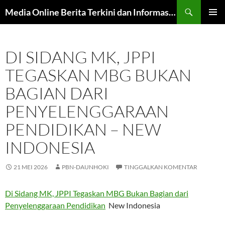
Langsung
Cari
Media Online Berita Terkini dan Informasi Harian
ke
MENU
isi
UTAMA
DI SIDANG MK, JPPI
TEGASKAN MBG BUKAN
BAGIAN DARI
PENYELENGGARAAN
PENDIDIKAN – NEW
INDONESIA
21 MEI 2026
PBN-DAUNHOKI
TINGGALKAN KOMENTAR
Di Sidang MK, JPPI Tegaskan MBG Bukan Bagian dari
Penyelenggaraan Pendidikan
New Indonesia