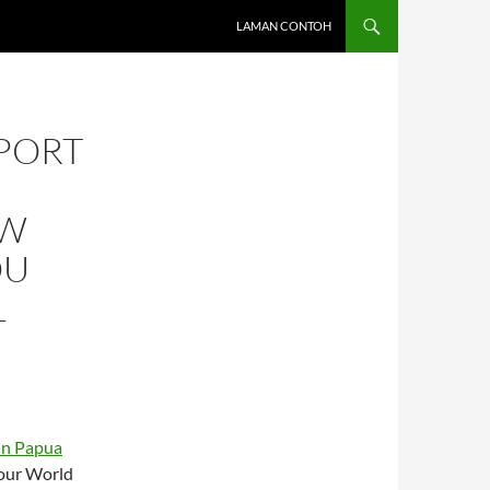
LAMAN CONTOH
PPORT
EW
OU
L
 in Papua
our World