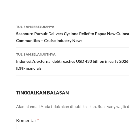
Navigasi
TULISAN SEBELUMNYA
Tulisan
Seabourn Pursuit Delivers Cyclone Relief to Papua New Guinea
Communities – Cruise Industry News
TULISAN SELANJUTNYA
Indonesia’s external debt reaches USD 433 billion in early 2026
IDNFinancials
TINGGALKAN BALASAN
Alamat email Anda tidak akan dipublikasikan.
Ruas yang wajib 
Komentar
*