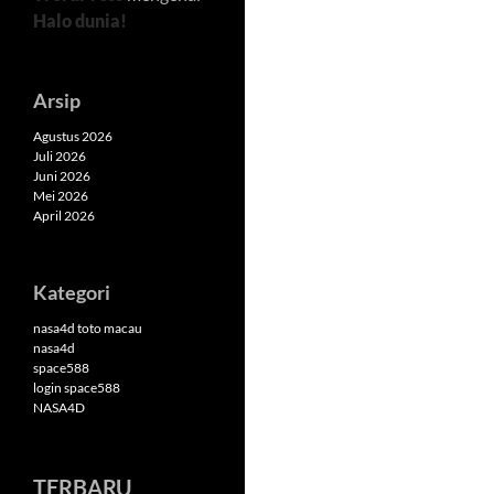
Halo dunia!
Arsip
Agustus 2026
Juli 2026
Juni 2026
Mei 2026
April 2026
Kategori
nasa4d toto macau
nasa4d
space588
login space588
NASA4D
TERBARU