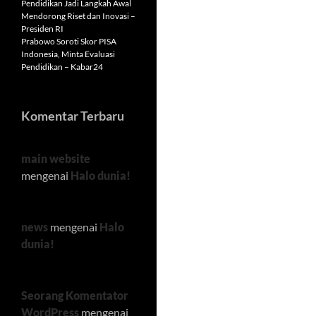
Pendidikan Jadi Langkah Awal
Mendorong Riset dan Inovasi –
Presiden RI
Prabowo Soroti Skor PISA
Indonesia, Minta Evaluasi
Pendidikan – Kabar24
Komentar Terbaru
main website
mengenai
Halo dunia!
news
mengenai
Halo
dunia!
Seorang Komentator
WordPress
mengenai