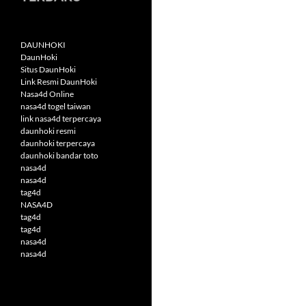
DAUNHOKI
DaunHoki
Situs DaunHoki
Link Resmi DaunHoki
Nasa4d Online
nasa4d togel taiwan
link nasa4d terpercaya
daunhoki resmi
daunhoki terpercaya
daunhoki bandar toto
nasa4d
nasa4d
tag4d
NASA4D
tag4d
tag4d
nasa4d
nasa4d