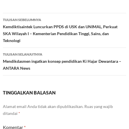
Navigasi
TULISAN SEBELUMNYA
Tulisan
Kemdiktisaintek Luncurkan PPDS di USK dan UNIMAL, Perkuat
SKA Wilayah I – Kementerian Pendidikan Tinggi, Sains, dan
Teknologi
TULISAN SELANJUTNYA
Mendikdasmen ingatkan konsep pendidikan Ki Hajar Dewantara –
ANTARA News
TINGGALKAN BALASAN
Alamat email Anda tidak akan dipublikasikan.
Ruas yang wajib
ditandai
*
Komentar
*