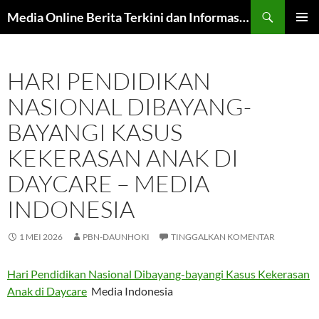
Langsung
Cari
Media Online Berita Terkini dan Informasi Harian
ke
MENU
isi
UTAMA
HARI PENDIDIKAN
NASIONAL DIBAYANG-
BAYANGI KASUS
KEKERASAN ANAK DI
DAYCARE – MEDIA
INDONESIA
1 MEI 2026
PBN-DAUNHOKI
TINGGALKAN KOMENTAR
Hari Pendidikan Nasional Dibayang-bayangi Kasus Kekerasan
Anak di Daycare
Media Indonesia