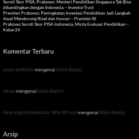
Soroti Skor PISA, Prabowo: Menteri Pendidikan Singapura Tak Bisa
dibandingkan dengan Indonesia – InvestorTrust
Presiden Prabowo: Peningkatan Investasi Pendidikan Jadi Langkah
Awal Mendorong Riset dan Inovasi – Presiden RI
Prabowo Soroti Skor PISA Indonesia, Minta Evaluasi Pendidikan –
Kabar24
Komentar Terbaru
main website
mengenai
Halo dunia!
news
mengenai
Halo dunia!
Seorang Komentator WordPress
mengenai
Halo dunia!
Arsip