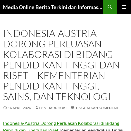
Langsung
Cari
Media Online Berita Terkini dan Informasi Harian
ke
MENU
isi
UTAMA
INDONESIA-AUSTRIA
DORONG PERLUASAN
KOLABORASI DI BIDANG
PENDIDIKAN TINGGI DAN
RISET – KEMENTERIAN
PENDIDIKAN TINGGI,
SAINS, DAN TEKNOLOGI
16 APRIL 2026
PBN-DAUNHOKI
TINGGALKAN KOMENTAR
Indonesia-Austria Dorong Perluasan Kolaborasi di Bidang
Pendidikan Tinggi dan Riset
Kementerian Pendidikan Tinggi,