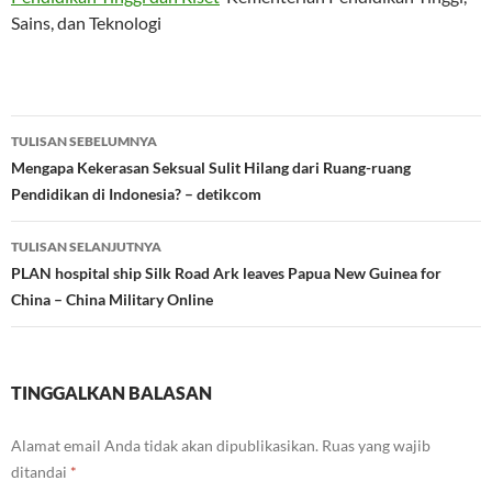
Sains, dan Teknologi
Navigasi
TULISAN SEBELUMNYA
Tulisan
Mengapa Kekerasan Seksual Sulit Hilang dari Ruang-ruang
Pendidikan di Indonesia? – detikcom
TULISAN SELANJUTNYA
PLAN hospital ship Silk Road Ark leaves Papua New Guinea for
China – China Military Online
TINGGALKAN BALASAN
Alamat email Anda tidak akan dipublikasikan.
Ruas yang wajib
ditandai
*