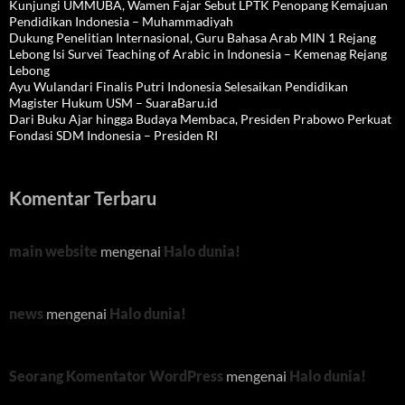
Kunjungi UMMUBA, Wamen Fajar Sebut LPTK Penopang Kemajuan
Pendidikan Indonesia – Muhammadiyah
Dukung Penelitian Internasional, Guru Bahasa Arab MIN 1 Rejang
Lebong Isi Survei Teaching of Arabic in Indonesia – Kemenag Rejang
Lebong
Ayu Wulandari Finalis Putri Indonesia Selesaikan Pendidikan
Magister Hukum USM – SuaraBaru.id
Dari Buku Ajar hingga Budaya Membaca, Presiden Prabowo Perkuat
Fondasi SDM Indonesia – Presiden RI
Komentar Terbaru
main website
mengenai
Halo dunia!
news
mengenai
Halo dunia!
Seorang Komentator WordPress
mengenai
Halo dunia!