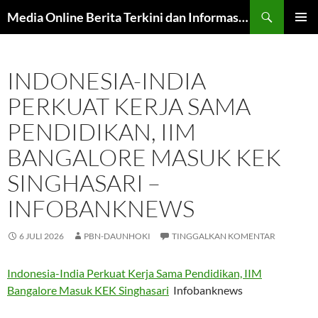
Langsung
Cari
Media Online Berita Terkini dan Informasi Harian
ke
MENU
isi
UTAMA
INDONESIA-INDIA
PERKUAT KERJA SAMA
PENDIDIKAN, IIM
BANGALORE MASUK KEK
SINGHASARI –
INFOBANKNEWS
6 JULI 2026
PBN-DAUNHOKI
TINGGALKAN KOMENTAR
Indonesia-India Perkuat Kerja Sama Pendidikan, IIM
Bangalore Masuk KEK Singhasari
Infobanknews