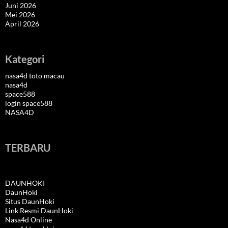
Juni 2026
Mei 2026
April 2026
Kategori
nasa4d toto macau
nasa4d
space588
login space588
NASA4D
TERBARU
DAUNHOKI
DaunHoki
Situs DaunHoki
Link Resmi DaunHoki
Nasa4d Online