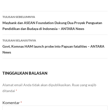
Navigasi
TULISAN SEBELUMNYA
Tulisan
Maybank dan ASEAN Foundation Dukung Dua Proyek Penguatan
Pendidikan dan Budaya di Indonesia – ANTARA News
TULISAN SELANJUTNYA
Govt, Komnas HAM launch probe into Papuan fatalities – ANTARA
News
TINGGALKAN BALASAN
Alamat email Anda tidak akan dipublikasikan.
Ruas yang wajib
ditandai
*
Komentar
*