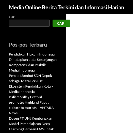
Cari
Media Online Berita Terkini dan Informasi Harian
Langsung
Cari
CARI
ke
isi
Pos-pos Terbaru
Pendidikan Hukum Indonesia
Dihadapkan pada Kesenjangan
Kompetensi dan Praktik –
Media Indonesia
Pemkot Sambut SDH Depok
sebagai Mitra Perkuat
Ekosistem Pendidikan Kota –
Media Indonesia
Baliem Valley Festival
promotes Highland Papua
culture to tourists – ANTARA
News
Dosen FT UNJ Kembangkan
Model Pembelajaran Deep
Learning Berbasis LMS untuk