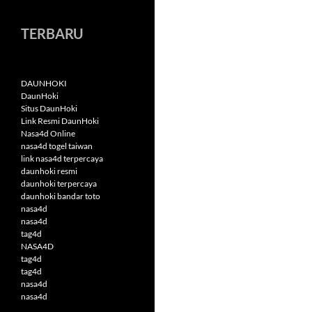
TERBARU
DAUNHOKI
DaunHoki
Situs DaunHoki
Link Resmi DaunHoki
Nasa4d Online
nasa4d togel taiwan
link nasa4d terpercaya
daunhoki resmi
daunhoki terpercaya
daunhoki bandar toto
nasa4d
nasa4d
tag4d
NASA4D
tag4d
tag4d
nasa4d
nasa4d