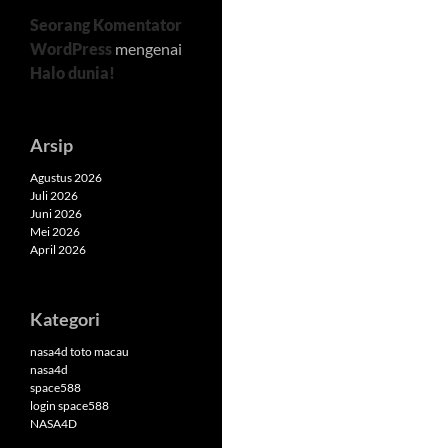
Seorang Komentator
WordPress
mengenai
Halo dunia!
Arsip
Agustus 2026
Juli 2026
Juni 2026
Mei 2026
April 2026
Kategori
nasa4d toto macau
nasa4d
space588
login space588
NASA4D