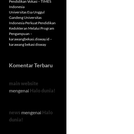
Pendidikan Vokasi – TIMES
Indonesia
Universitas Esa Unggul
Gandeng Universitas
Indonesia Perkuat Pendidikan
Kedokteran Melalui Program
Pengampuan –
karawangbekasi.disway.id –
karawang bekasi disway
Komentar Terbaru
main website
mengenai
Halo dunia!
news
mengenai
Halo
dunia!