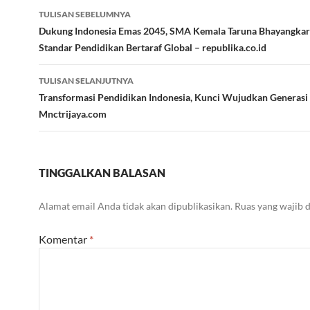
Navigasi
TULISAN SEBELUMNYA
Tulisan
Dukung Indonesia Emas 2045, SMA Kemala Taruna Bhayangkar
Standar Pendidikan Bertaraf Global – republika.co.id
TULISAN SELANJUTNYA
Transformasi Pendidikan Indonesia, Kunci Wujudkan Generasi
Mnctrijaya.com
TINGGALKAN BALASAN
Alamat email Anda tidak akan dipublikasikan.
Ruas yang wajib 
Komentar
*