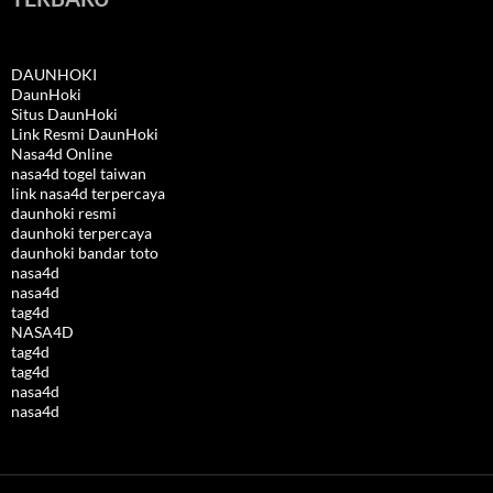
DAUNHOKI
DaunHoki
Situs DaunHoki
Link Resmi DaunHoki
Nasa4d Online
nasa4d togel taiwan
link nasa4d terpercaya
daunhoki resmi
daunhoki terpercaya
daunhoki bandar toto
nasa4d
nasa4d
tag4d
NASA4D
tag4d
tag4d
nasa4d
nasa4d