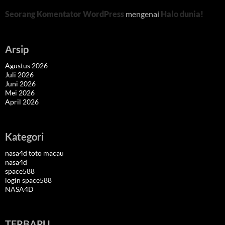
Seorang Komentator WordPress
mengenai
Halo dunia!
Arsip
Agustus 2026
Juli 2026
Juni 2026
Mei 2026
April 2026
Kategori
nasa4d toto macau
nasa4d
space588
login space588
NASA4D
TERBARU