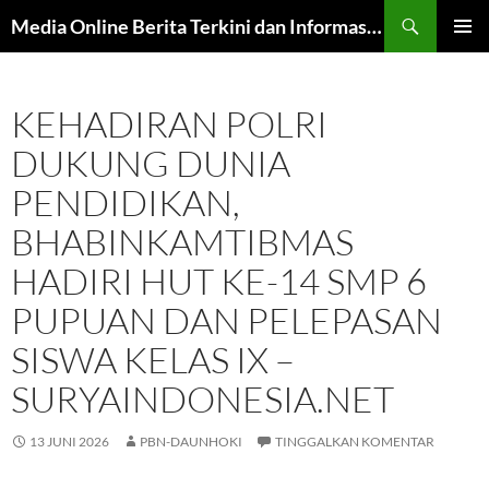
Langsung
Cari
Media Online Berita Terkini dan Informasi Harian
ke
MENU
isi
UTAMA
KEHADIRAN POLRI
DUKUNG DUNIA
PENDIDIKAN,
BHABINKAMTIBMAS
HADIRI HUT KE-14 SMP 6
PUPUAN DAN PELEPASAN
SISWA KELAS IX –
SURYAINDONESIA.NET
13 JUNI 2026
PBN-DAUNHOKI
TINGGALKAN KOMENTAR