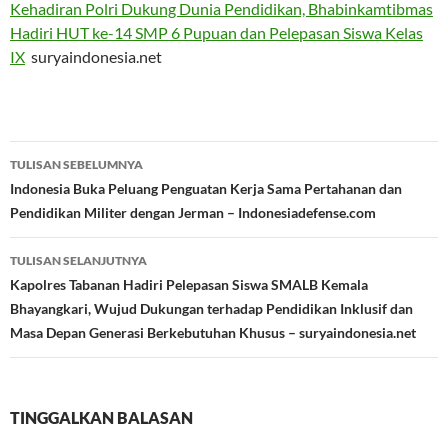
Kehadiran Polri Dukung Dunia Pendidikan, Bhabinkamtibmas
Hadiri HUT ke-14 SMP 6 Pupuan dan Pelepasan Siswa Kelas
IX
suryaindonesia.net
Navigasi
TULISAN SEBELUMNYA
Tulisan
Indonesia Buka Peluang Penguatan Kerja Sama Pertahanan dan
Pendidikan Militer dengan Jerman – Indonesiadefense.com
TULISAN SELANJUTNYA
Kapolres Tabanan Hadiri Pelepasan Siswa SMALB Kemala
Bhayangkari, Wujud Dukungan terhadap Pendidikan Inklusif dan
Masa Depan Generasi Berkebutuhan Khusus – suryaindonesia.net
TINGGALKAN BALASAN