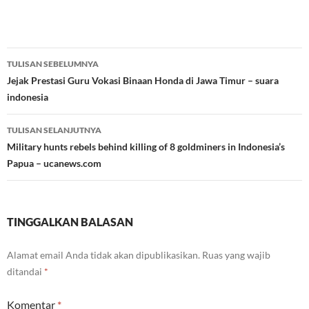
Navigasi
TULISAN SEBELUMNYA
Tulisan
Jejak Prestasi Guru Vokasi Binaan Honda di Jawa Timur – suara
indonesia
TULISAN SELANJUTNYA
Military hunts rebels behind killing of 8 goldminers in Indonesia’s
Papua – ucanews.com
TINGGALKAN BALASAN
Alamat email Anda tidak akan dipublikasikan.
Ruas yang wajib
ditandai
*
Komentar
*