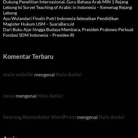
Dukung Penelitian Internasional, Guru Bahasa Arab MIN 1 Rejang
Lebong Isi Survei Teaching of Arabic in Indonesia – Kemenag Rejang
Lebong
Ayu Wulandari Finalis Putri Indonesia Selesaikan Pendidikan
Magister Hukum USM – SuaraBaru.id
Dari Buku Ajar hingga Budaya Membaca, Presiden Prabowo Perkuat
Fondasi SDM Indonesia – Presiden RI
Komentar Terbaru
main website
mengenai
Halo dunia!
news
mengenai
Halo dunia!
Seorang Komentator WordPress
mengenai
Halo dunia!