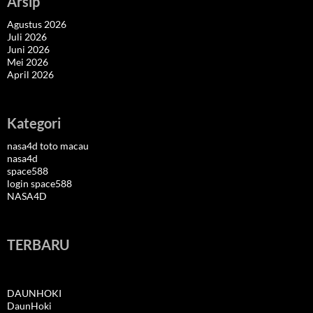
Arsip
Agustus 2026
Juli 2026
Juni 2026
Mei 2026
April 2026
Kategori
nasa4d toto macau
nasa4d
space588
login space588
NASA4D
TERBARU
DAUNHOKI
DaunHoki