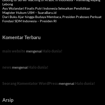
Lebong
Ayu Wulandari Finalis Putri Indonesia Selesaikan Pendidikan
Magister Hukum USM – SuaraBaru.id
Dari Buku Ajar hingga Budaya Membaca, Presiden Prabowo Perkuat
Fondasi SDM Indonesia – Presiden RI
Komentar Terbaru
main website
mengenai
Halo dunia!
news
mengenai
Halo dunia!
Seorang Komentator WordPress
mengenai
Halo dunia!
Arsip