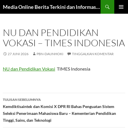
Langsung
Cari
Media Online Berita Terkini dan Informasi Harian
ke
MENU
isi
UTAMA
NU DAN PENDIDIKAN
VOKASI – TIMES INDONESIA
27 JUNI 2026
PBN-DAUNHOKI
TINGGALKAN KOMENTAR
NU dan Pendidikan Vokasi
TIMES Indonesia
Navigasi
TULISAN SEBELUMNYA
Tulisan
Kemdiktisaintek dan Komisi X DPR RI Bahas Penguatan Sistem
Seleksi Penerimaan Mahasiswa Baru – Kementerian Pendidikan
Tinggi, Sains, dan Teknologi