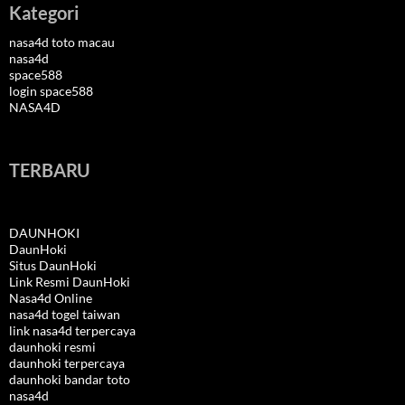
Kategori
nasa4d toto macau
nasa4d
space588
login space588
NASA4D
TERBARU
DAUNHOKI
DaunHoki
Situs DaunHoki
Link Resmi DaunHoki
Nasa4d Online
nasa4d togel taiwan
link nasa4d terpercaya
daunhoki resmi
daunhoki terpercaya
daunhoki bandar toto
nasa4d