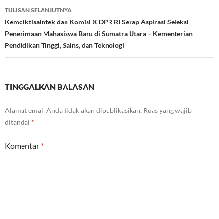
TULISAN SELANJUTNYA
Kemdiktisaintek dan Komisi X DPR RI Serap Aspirasi Seleksi
Penerimaan Mahasiswa Baru di Sumatra Utara – Kementerian
Pendidikan Tinggi, Sains, dan Teknologi
TINGGALKAN BALASAN
Alamat email Anda tidak akan dipublikasikan.
Ruas yang wajib
ditandai
*
Komentar
*