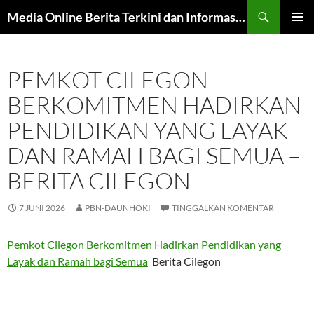
Langsung
Cari
Media Online Berita Terkini dan Informasi Harian
ke
MENU
isi
UTAMA
PEMKOT CILEGON
BERKOMITMEN HADIRKAN
PENDIDIKAN YANG LAYAK
DAN RAMAH BAGI SEMUA –
BERITA CILEGON
7 JUNI 2026
PBN-DAUNHOKI
TINGGALKAN KOMENTAR
Pemkot Cilegon Berkomitmen Hadirkan Pendidikan yang
Layak dan Ramah bagi Semua
Berita Cilegon