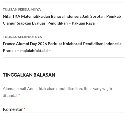
Navigasi
TULISAN SEBELUMNYA
Tulisan
Nilai TKA Matematika dan Bahasa Indonesia Jadi Sorotan, Pemkab
Cianjur Siapkan Evaluasi Pendidikan – Pakuan Raya
TULISAN SELANJUTNYA
France Alumni Day 2026 Perkuat Kolaborasi Pendidikan Indonesia
Prancis – majalahfakta.id –
TINGGALKAN BALASAN
Alamat email Anda tidak akan dipublikasikan.
Ruas yang wajib
ditandai
*
Komentar
*