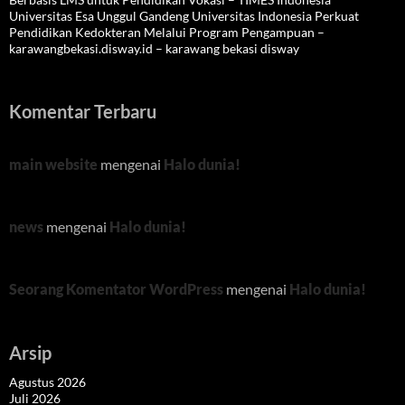
Universitas Esa Unggul Gandeng Universitas Indonesia Perkuat
Pendidikan Kedokteran Melalui Program Pengampuan –
karawangbekasi.disway.id – karawang bekasi disway
Komentar Terbaru
main website
mengenai
Halo dunia!
news
mengenai
Halo dunia!
Seorang Komentator WordPress
mengenai
Halo dunia!
Arsip
Agustus 2026
Juli 2026