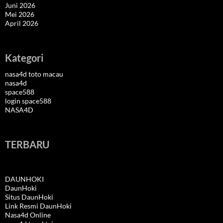
Juni 2026
Mei 2026
April 2026
Kategori
nasa4d toto macau
nasa4d
space588
login space588
NASA4D
TERBARU
DAUNHOKI
DaunHoki
Situs DaunHoki
Link Resmi DaunHoki
Nasa4d Online