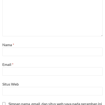
Nama
*
Email
*
Situs Web
Simpan nama, email, dan situs web saya pada peramban ini