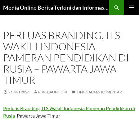
Langsung
Cari
Media Online Berita Terkini dan Informasi Harian
ke
MENU
isi
UTAMA
PERLUAS BRANDING, ITS
WAKILI INDONESIA
PAMERAN PENDIDIKAN DI
RUSIA – PAWARTA JAWA
TIMUR
21 MEI 2026
PBN-DAUNHOKI
TINGGALKAN KOMENTAR
Perluas Branding, ITS Wakili Indonesia Pameran Pendidikan di
Rusia
Pawarta Jawa Timur