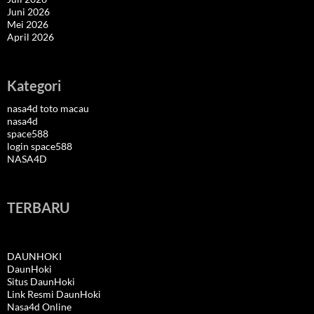
Juni 2026
Mei 2026
April 2026
Kategori
nasa4d toto macau
nasa4d
space588
login space588
NASA4D
TERBARU
DAUNHOKI
DaunHoki
Situs DaunHoki
Link Resmi DaunHoki
Nasa4d Online