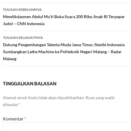
Navigasi
TULISAN SEBELUMNYA
Tulisan
Mendikdasmen Abdul Mu’ti Buka Suara 200 Ribu Anak RI Terpapar
Judol – CNN Indonesia
TULISAN SELANJUTNYA
Dukung Pengembangan Talenta Muda Jawa Timur, Nestlé Indonesia
Sumbangkan Lathe Machine ke Politeknik Negeri Malang – Radar
Malang
TINGGALKAN BALASAN
Alamat email Anda tidak akan dipublikasikan.
Ruas yang wajib
ditandai
*
Komentar
*