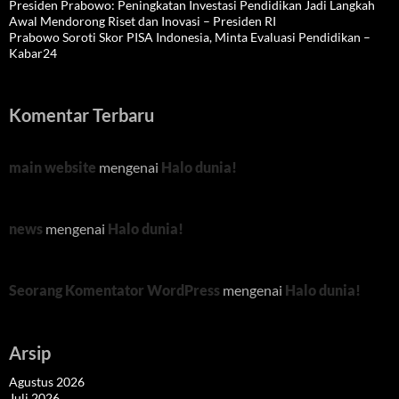
Presiden Prabowo: Peningkatan Investasi Pendidikan Jadi Langkah
Awal Mendorong Riset dan Inovasi – Presiden RI
Prabowo Soroti Skor PISA Indonesia, Minta Evaluasi Pendidikan –
Kabar24
Komentar Terbaru
main website
mengenai
Halo dunia!
news
mengenai
Halo dunia!
Seorang Komentator WordPress
mengenai
Halo dunia!
Arsip
Agustus 2026
Juli 2026