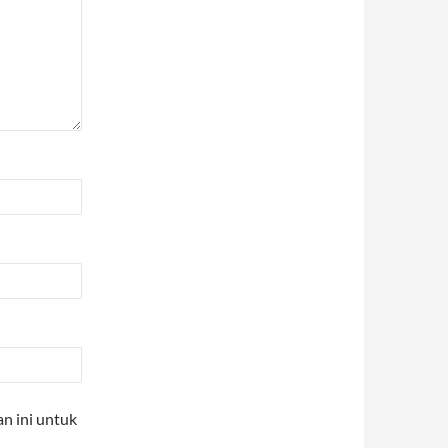
n ini untuk