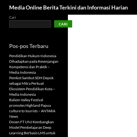
Cari
Media Online Berita Terkini dan Informasi Harian
Langsung
Cari
CARI
ke
isi
Pos-pos Terbaru
Pendidikan Hukum Indonesia
Dihadapkan pada Kesenjangan
Kompetensi dan Praktik –
Media Indonesia
Pemkot Sambut SDH Depok
sebagai Mitra Perkuat
Ekosistem Pendidikan Kota –
Media Indonesia
Baliem Valley Festival
promotes Highland Papua
culture to tourists – ANTARA
News
Dosen FT UNJ Kembangkan
Model Pembelajaran Deep
Learning Berbasis LMS untuk