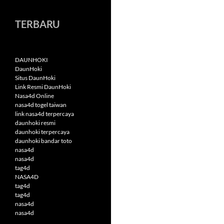
TERBARU
DAUNHOKI
DaunHoki
Situs DaunHoki
Link Resmi DaunHoki
Nasa4d Online
nasa4d togel taiwan
link nasa4d terpercaya
daunhoki resmi
daunhoki terpercaya
daunhoki bandar toto
nasa4d
nasa4d
tag4d
NASA4D
tag4d
tag4d
nasa4d
nasa4d