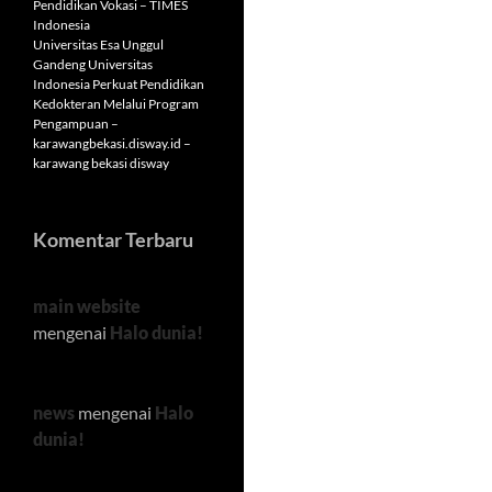
Pendidikan Vokasi – TIMES
Indonesia
Universitas Esa Unggul
Gandeng Universitas
Indonesia Perkuat Pendidikan
Kedokteran Melalui Program
Pengampuan –
karawangbekasi.disway.id –
karawang bekasi disway
Komentar Terbaru
main website
mengenai
Halo dunia!
news
mengenai
Halo
dunia!