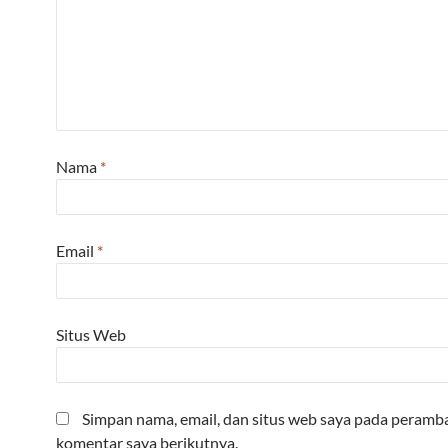
Nama
*
Email
*
Situs Web
Simpan nama, email, dan situs web saya pada peramba
komentar saya berikutnya.