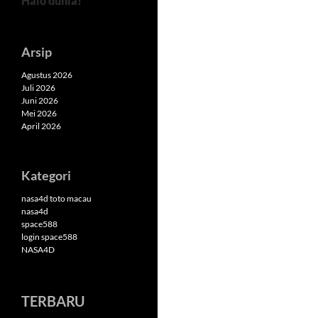
Halo dunia!
Arsip
Agustus 2026
Juli 2026
Juni 2026
Mei 2026
April 2026
Kategori
nasa4d toto macau
nasa4d
space588
login space588
NASA4D
TERBARU