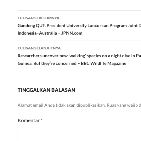
Navigasi
TULISAN SEBELUMNYA
Tulisan
Gandeng QUT, President University Luncurkan Program Joint 
Indonesia–Australia – JPNN.com
TULISAN SELANJUTNYA
Researchers uncover new ‘walking’ species on a night dive in 
Guinea. But they’re concerned – BBC Wildlife Magazine
TINGGALKAN BALASAN
Alamat email Anda tidak akan dipublikasikan.
Ruas yang wajib 
Komentar
*