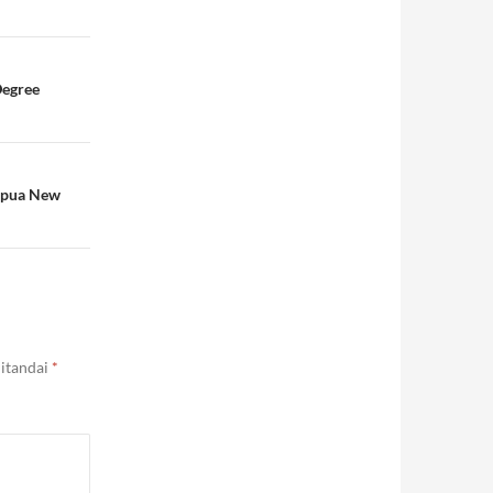
Degree
Papua New
ditandai
*