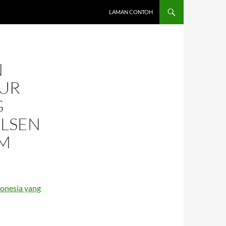
LAMAN CONTOH
N
TUR
G
LSEN
OM
donesia yang