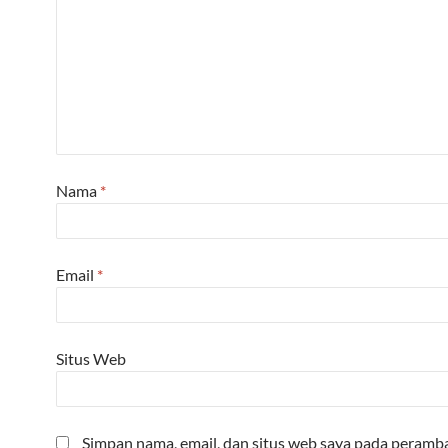
Nama
*
Email
*
Situs Web
Simpan nama, email, dan situs web saya pada peramba