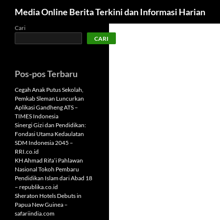
Cari
Media Online Berita Terkini dan Informasi Harian
Langsung
Cari
CARI
ke
isi
Pos-pos Terbaru
Cegah Anak Putus Sekolah,
Pemkab Sleman Luncurkan
Aplikasi Gandheng ATS –
TIMES Indonesia
Sinergi Gizi dan Pendidikan:
Fondasi Utama Kedaulatan
SDM Indonesia 2045 –
RRI.co.id
KH Ahmad Rifa’i Pahlawan
Nasional Tokoh Pembaru
Pendidikan Islam dari Abad 18
– republika.co.id
Sheraton Hotels Debuts in
Papua New Guinea –
safariindia.com