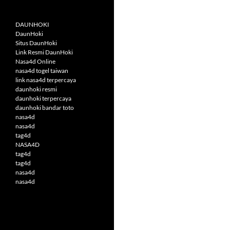
DAUNHOKI
DaunHoki
Situs DaunHoki
Link Resmi DaunHoki
Nasa4d Online
nasa4d togel taiwan
link nasa4d terpercaya
daunhoki resmi
daunhoki terpercaya
daunhoki bandar toto
nasa4d
nasa4d
tag4d
NASA4D
tag4d
tag4d
nasa4d
nasa4d