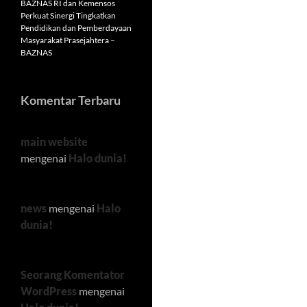
BAZNAS RI dan Kemensos
Perkuat Sinergi Tingkatkan
Pendidikan dan Pemberdayaan
Masyarakat Prasejahtera –
BAZNAS
Komentar Terbaru
main website
mengenai
Halo dunia!
news
mengenai
Halo
dunia!
Seorang Komentator
WordPress
mengenai