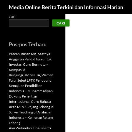
Cari
Media Online Berita Terkini dan Informasi Harian
Langsung
Cari
CARI
ke
isi
Pos-pos Terbaru
Pascaputusan MK, Saatnya
Anggaran Pendidikan untuk
Investasi Guru Bermutu –
Kompas.id
Kunjungi UMMUBA, Wamen
Fajar Sebut LPTK Penopang
Kemajuan Pendidikan
Indonesia – Muhammadiyah
Dukung Penelitian
Internasional, Guru Bahasa
Arab MIN 1 Rejang Lebong Isi
Survei Teaching of Arabic in
Indonesia – Kemenag Rejang
Lebong
Ayu Wulandari Finalis Putri