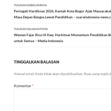
Navigasi
TULISAN SEBELUMNYA
Tulisan
Peringati Hardiknas 2026, Kantah Kota Bogor Ajak Masyaraka
Masa Depan Bangsa Lewat Pendidikan – suaraindonesia-news.
TULISAN SELANJUTNYA
Wamen Fajar Riza Ul Haq: Harkitnas Momentum Pendidikan 
untuk Semua – Media Indonesia
TINGGALKAN BALASAN
Alamat email Anda tidak akan dipublikasikan.
Ruas yang wajib 
Komentar
*