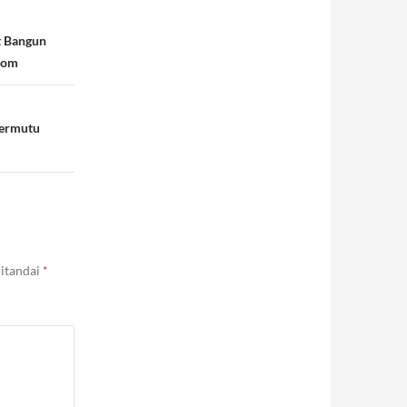
t Bangun
com
Bermutu
ditandai
*