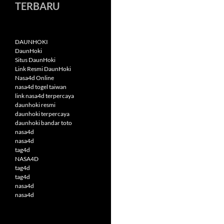
TERBARU
DAUNHOKI
DaunHoki
Situs DaunHoki
Link Resmi DaunHoki
Nasa4d Online
nasa4d togel taiwan
link nasa4d terpercaya
daunhoki resmi
daunhoki terpercaya
daunhoki bandar toto
nasa4d
nasa4d
tag4d
NASA4D
tag4d
tag4d
nasa4d
nasa4d