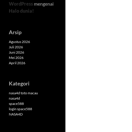
WordPress
mengenai
Halo dunia!
Arsip
Agustus 2026
Juli 2026
Juni 2026
Mei 2026
April 2026
Kategori
nasa4d toto macau
nasa4d
space588
login space588
NASA4D