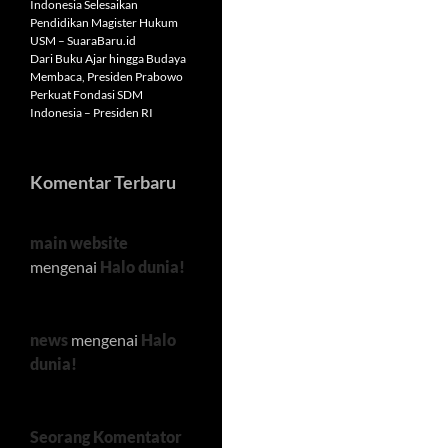
Indonesia Selesaikan
Pendidikan Magister Hukum
USM – SuaraBaru.id
Dari Buku Ajar hingga Budaya
Membaca, Presiden Prabowo
Perkuat Fondasi SDM
Indonesia – Presiden RI
Komentar Terbaru
main website
mengenai
Halo dunia!
news
mengenai
Halo
dunia!
Seorang Komentator