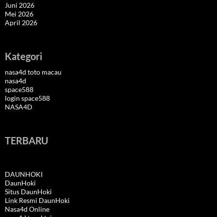
Juni 2026
Mei 2026
April 2026
Kategori
nasa4d toto macau
nasa4d
space588
login space588
NASA4D
TERBARU
DAUNHOKI
DaunHoki
Situs DaunHoki
Link Resmi DaunHoki
Nasa4d Online