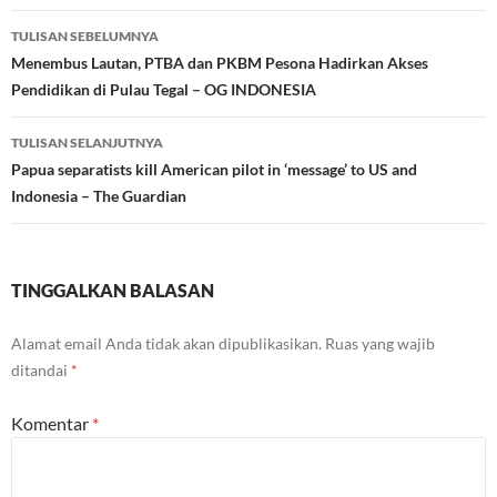
Navigasi
TULISAN SEBELUMNYA
Tulisan
Menembus Lautan, PTBA dan PKBM Pesona Hadirkan Akses
Pendidikan di Pulau Tegal – OG INDONESIA
TULISAN SELANJUTNYA
Papua separatists kill American pilot in ‘message’ to US and
Indonesia – The Guardian
TINGGALKAN BALASAN
Alamat email Anda tidak akan dipublikasikan.
Ruas yang wajib
ditandai
*
Komentar
*