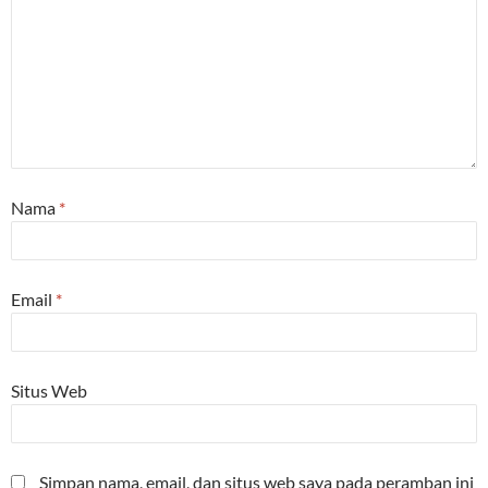
Nama
*
Email
*
Situs Web
Simpan nama, email, dan situs web saya pada peramban ini