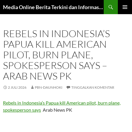
Langsung
Cari
Media Online Berita Terkini dan Informasi Harian
ke
MENU
isi
UTAMA
REBELS IN INDONESIA’S
PAPUA KILL AMERICAN
PILOT, BURN PLANE,
SPOKESPERSON SAYS –
ARAB NEWS PK
2 JULI 2026
PBN-DAUNHOKI
TINGGALKAN KOMENTAR
Rebels in Indonesia’s Papua kill American pilot, burn plane,
spokesperson says
Arab News PK