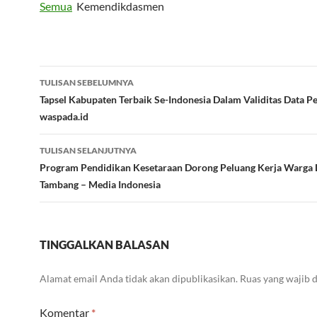
Semua
Kemendikdasmen
Navigasi
TULISAN SEBELUMNYA
Tulisan
Tapsel Kabupaten Terbaik Se-Indonesia Dalam Validitas Data P
waspada.id
TULISAN SELANJUTNYA
Program Pendidikan Kesetaraan Dorong Peluang Kerja Warga 
Tambang – Media Indonesia
TINGGALKAN BALASAN
Alamat email Anda tidak akan dipublikasikan.
Ruas yang wajib 
Komentar
*