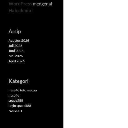
WordPress
mengenai
Halo dunia!
Arsip
Agustus 2026
Juli 2026
Juni 2026
Mei 2026
April 2026
Kategori
nasa4d toto macau
nasa4d
space588
login space588
NASA4D