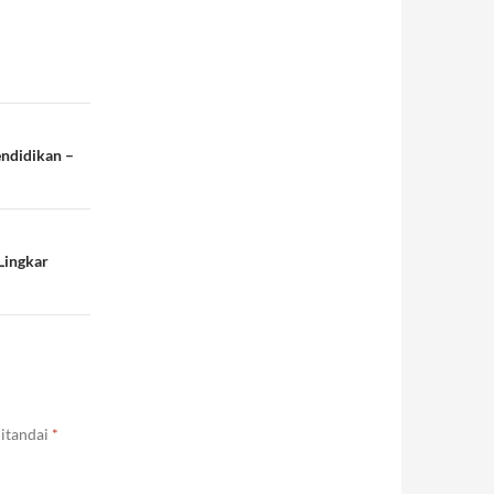
endidikan –
Lingkar
ditandai
*