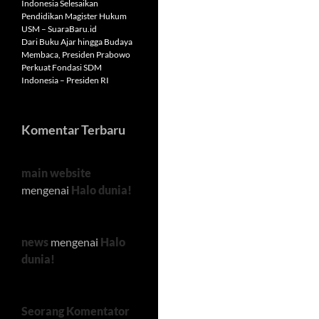
Indonesia Selesaikan
Pendidikan Magister Hukum
USM – SuaraBaru.id
Dari Buku Ajar hingga Budaya
Membaca, Presiden Prabowo
Perkuat Fondasi SDM
Indonesia – Presiden RI
Komentar Terbaru
main website
mengenai
Halo dunia!
news
mengenai
Halo
dunia!
Seorang Komentator