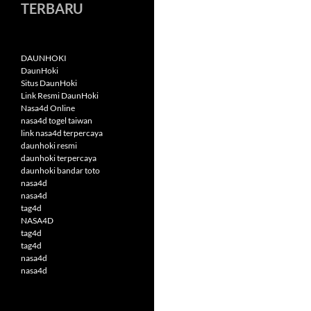
TERBARU
DAUNHOKI
DaunHoki
Situs DaunHoki
Link Resmi DaunHoki
Nasa4d Online
nasa4d togel taiwan
link nasa4d terpercaya
daunhoki resmi
daunhoki terpercaya
daunhoki bandar toto
nasa4d
nasa4d
tag4d
NASA4D
tag4d
tag4d
nasa4d
nasa4d