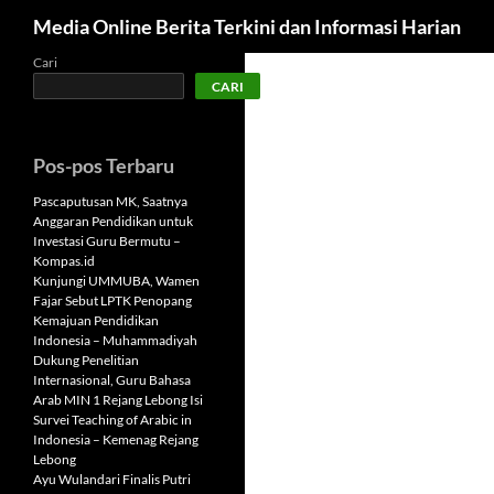
Cari
Media Online Berita Terkini dan Informasi Harian
Langsung
Cari
CARI
ke
isi
Pos-pos Terbaru
Pascaputusan MK, Saatnya
Anggaran Pendidikan untuk
Investasi Guru Bermutu –
Kompas.id
Kunjungi UMMUBA, Wamen
Fajar Sebut LPTK Penopang
Kemajuan Pendidikan
Indonesia – Muhammadiyah
Dukung Penelitian
Internasional, Guru Bahasa
Arab MIN 1 Rejang Lebong Isi
Survei Teaching of Arabic in
Indonesia – Kemenag Rejang
Lebong
Ayu Wulandari Finalis Putri