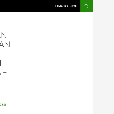
LAMAN CONTOH
AN
KAN
N
 –
pasi