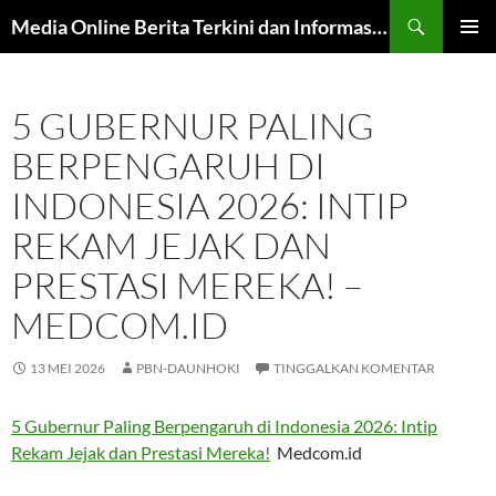
Langsung
Cari
Media Online Berita Terkini dan Informasi Harian
ke
MENU
isi
UTAMA
5 GUBERNUR PALING
BERPENGARUH DI
INDONESIA 2026: INTIP
REKAM JEJAK DAN
PRESTASI MEREKA! –
MEDCOM.ID
13 MEI 2026
PBN-DAUNHOKI
TINGGALKAN KOMENTAR
5 Gubernur Paling Berpengaruh di Indonesia 2026: Intip
Rekam Jejak dan Prestasi Mereka!
Medcom.id