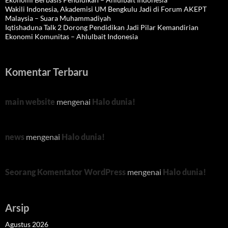
Wakili Indonesia, Akademisi UM Bengkulu Jadi di Forum AKEPT
Malaysia – Suara Muhammadiyah
Iqtishaduna Talk 2 Dorong Pendidikan Jadi Pilar Kemandirian
Ekonomi Komunitas – Ahlulbait Indonesia
Komentar Terbaru
main website
mengenai
Halo dunia!
news
mengenai
Halo dunia!
Seorang Komentator WordPress
mengenai
Halo dunia!
Arsip
Agustus 2026