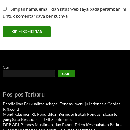
Simpan nama, email, dan situs web saya pada peramban ini
untuk komentar saya berikutnya.
Cari
CARI
Pos-pos Terbaru
Pendidikan Berkualitas sebagai Fondasi menuju Indonesia Cerdas –
RRI.co.id
Mendikdasmen RI: Pendidikan Bermutu Butuh Pondasi Ekosistem
yang Satu Kesatuan – TIMES Indonesia
DPP ABI, Pimnas Muslimah, dan Pandu Teken Kesepakatan Perkuat
Ekonomi Berbasis Pendidikan – Ahlulbait Indonesia