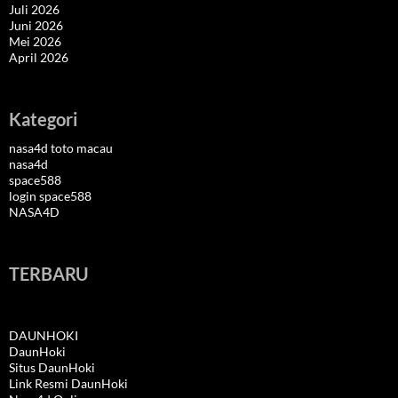
Juli 2026
Juni 2026
Mei 2026
April 2026
Kategori
nasa4d toto macau
nasa4d
space588
login space588
NASA4D
TERBARU
DAUNHOKI
DaunHoki
Situs DaunHoki
Link Resmi DaunHoki