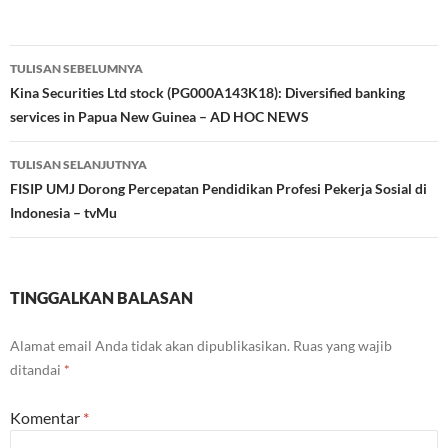
Navigasi
TULISAN SEBELUMNYA
Tulisan
Kina Securities Ltd stock (PG000A143K18): Diversified banking
services in Papua New Guinea – AD HOC NEWS
TULISAN SELANJUTNYA
FISIP UMJ Dorong Percepatan Pendidikan Profesi Pekerja Sosial di
Indonesia – tvMu
TINGGALKAN BALASAN
Alamat email Anda tidak akan dipublikasikan.
Ruas yang wajib
ditandai
*
Komentar
*