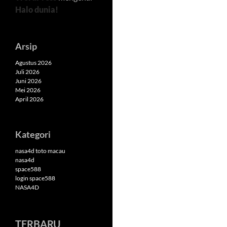
Halo dunia!
Arsip
Agustus 2026
Juli 2026
Juni 2026
Mei 2026
April 2026
Kategori
nasa4d toto macau
nasa4d
space588
login space588
NASA4D
TERBARU