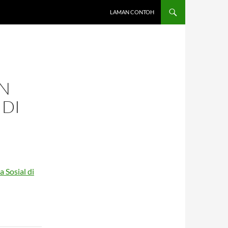
LAMAN CONTOH
AN
 DI
 Sosial di