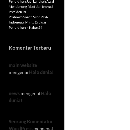
Pendidikan Jadi Langkah Awal
Mendorong Riset dan Inovasi –
Presiden RI
Prabowo Soroti Skor PISA
Indonesia, Minta Evaluasi
Pendidikan – Kabar24
Komentar Terbaru
main website
mengenai
Halo dunia!
news
mengenai
Halo
dunia!
Seorang Komentator
WordPress
mengenai