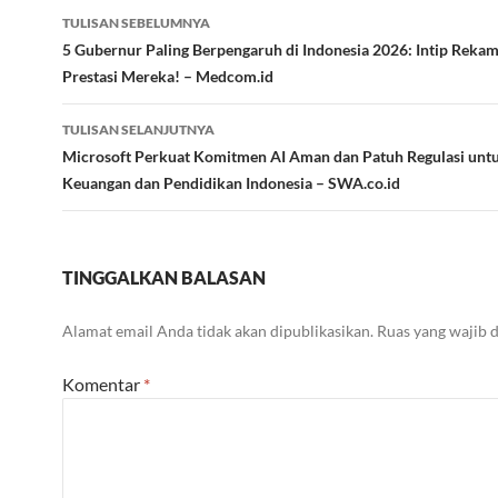
Navigasi
TULISAN SEBELUMNYA
Tulisan
5 Gubernur Paling Berpengaruh di Indonesia 2026: Intip Rekam
Prestasi Mereka! – Medcom.id
TULISAN SELANJUTNYA
Microsoft Perkuat Komitmen AI Aman dan Patuh Regulasi unt
Keuangan dan Pendidikan Indonesia – SWA.co.id
TINGGALKAN BALASAN
Alamat email Anda tidak akan dipublikasikan.
Ruas yang wajib 
Komentar
*