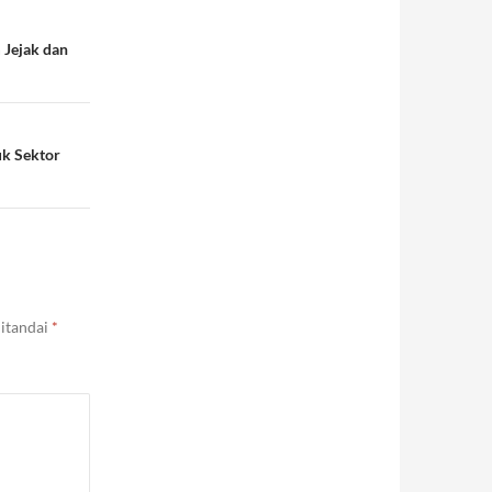
 Jejak dan
uk Sektor
ditandai
*