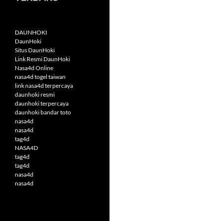
DAUNHOKI
DaunHoki
Situs DaunHoki
Link Resmi DaunHoki
Nasa4d Online
nasa4d togel taiwan
link nasa4d terpercaya
daunhoki resmi
daunhoki terpercaya
daunhoki bandar toto
nasa4d
nasa4d
tag4d
NASA4D
tag4d
tag4d
nasa4d
nasa4d