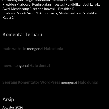
Presiden Prabowo: Peningkatan Investasi Pendidikan Jadi Langkah
Awal Mendorong Riset dan Inovasi – Presiden RI
Prabowo Soroti Skor PISA Indonesia, Minta Evaluasi Pendidikan –
Kabar24
Komentar Terbaru
main website
mengenai
Halo dunia!
news
mengenai
Halo dunia!
Seorang Komentator WordPress
mengenai
Halo dunia!
Arsip
Agustus 2026