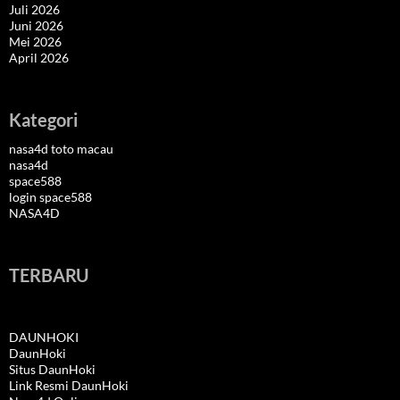
Juli 2026
Juni 2026
Mei 2026
April 2026
Kategori
nasa4d toto macau
nasa4d
space588
login space588
NASA4D
TERBARU
DAUNHOKI
DaunHoki
Situs DaunHoki
Link Resmi DaunHoki