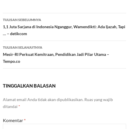
Navigasi
TULISAN SEBELUMNYA
Tulisan
1,1 Juta Sarjana di Indonesia Nganggur, Wamendikti: Ada Ijazah, Tapi
… – detikcom
TULISAN SELANJUTNYA
Mesir-RI Perkuat Kemitraan, Pendidikan Jadi Pilar Utama –
Tempo.co
TINGGALKAN BALASAN
Alamat email Anda tidak akan dipublikasikan.
Ruas yang wajib
ditandai
*
Komentar
*