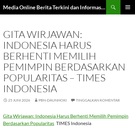
Langsung
Cari
Media Online Berita Terkini dan Informasi Harian
ke
MENU
isi
UTAMA
GITA WIRJAWAN:
INDONESIA HARUS
BERHENTI MEMILIH
PEMIMPIN BERDASARKAN
POPULARITAS – TIMES
INDONESIA
25 JUNI 2026
PBN-DAUNHOKI
TINGGALKAN KOMENTAR
Gita Wirjawan: Indonesia Harus Berhenti Memilih Pemimpin
Berdasarkan Popularitas
TIMES Indonesia