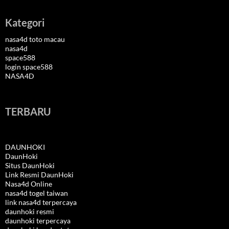
Kategori
nasa4d toto macau
nasa4d
space588
login space588
NASA4D
TERBARU
DAUNHOKI
DaunHoki
Situs DaunHoki
Link Resmi DaunHoki
Nasa4d Online
nasa4d togel taiwan
link nasa4d terpercaya
daunhoki resmi
daunhoki terpercaya