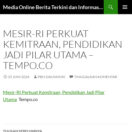
Langsung
Cari
Media Online Berita Terkini dan Informasi Harian
ke
MENU
isi
UTAMA
MESIR-RI PERKUAT
KEMITRAAN, PENDIDIKAN
JADI PILAR UTAMA –
TEMPO.CO
25 JUNI 2026
PBN-DAUNHOKI
TINGGALKAN KOMENTAR
Mesir-RI Perkuat Kemitraan, Pendidikan Jadi Pilar
Utama
Tempo.co
Navigasi
TULISAN SEBELUMNYA