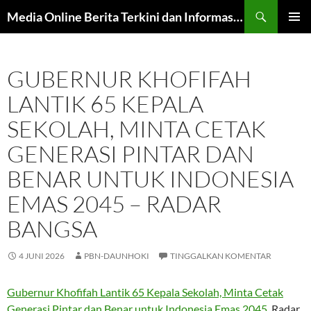
Langsung
Cari
Media Online Berita Terkini dan Informasi Harian
ke
MENU
isi
UTAMA
GUBERNUR KHOFIFAH
LANTIK 65 KEPALA
SEKOLAH, MINTA CETAK
GENERASI PINTAR DAN
BENAR UNTUK INDONESIA
EMAS 2045 – RADAR
BANGSA
4 JUNI 2026
PBN-DAUNHOKI
TINGGALKAN KOMENTAR
Gubernur Khofifah Lantik 65 Kepala Sekolah, Minta Cetak
Generasi Pintar dan Benar untuk Indonesia Emas 2045
Radar