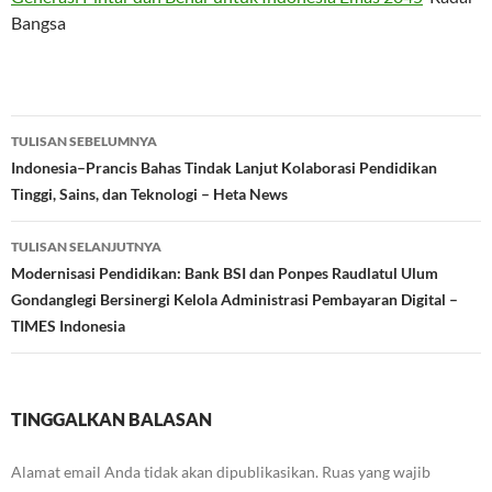
Bangsa
Navigasi
TULISAN SEBELUMNYA
Tulisan
Indonesia–Prancis Bahas Tindak Lanjut Kolaborasi Pendidikan
Tinggi, Sains, dan Teknologi – Heta News
TULISAN SELANJUTNYA
Modernisasi Pendidikan: Bank BSI dan Ponpes Raudlatul Ulum
Gondanglegi Bersinergi Kelola Administrasi Pembayaran Digital –
TIMES Indonesia
TINGGALKAN BALASAN
Alamat email Anda tidak akan dipublikasikan.
Ruas yang wajib