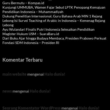
Guru Bermutu – Kompas.id
Kunjungi UMMUBA, Wamen Fajar Sebut LPTK Penopang Kemajuan
Pendidikan Indonesia – Muhammadiyah
Dukung Penelitian Internasional, Guru Bahasa Arab MIN 1 Rejang
Lebong Isi Survei Teaching of Arabic in Indonesia – Kemenag Rejang
Lebong
Ayu Wulandari Finalis Putri Indonesia Selesaikan Pendidikan
Magister Hukum USM – SuaraBaru.id
Dari Buku Ajar hingga Budaya Membaca, Presiden Prabowo Perkuat
Fondasi SDM Indonesia – Presiden RI
Komentar Terbaru
main website
mengenai
Halo dunia!
news
mengenai
Halo dunia!
Seorang Komentator WordPress
mengenai
Halo dunia!