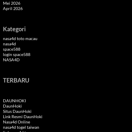
Mei 2026
April 2026
Kategori
nasa4d toto macau
nasa4d
space588
login space588
NASA4D
TERBARU
DAUNHOKI
DaunHoki
Situs DaunHoki
Link Resmi DaunHoki
Nasa4d Online
nasa4d togel taiwan