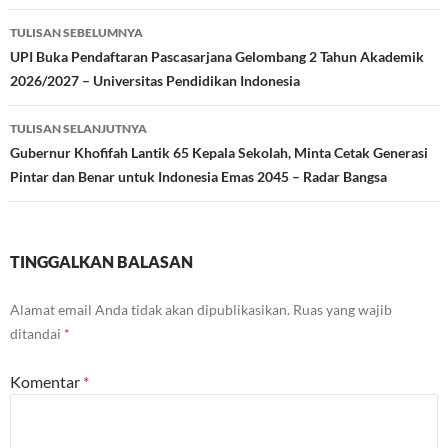
Navigasi
TULISAN SEBELUMNYA
Tulisan
UPI Buka Pendaftaran Pascasarjana Gelombang 2 Tahun Akademik
2026/2027 – Universitas Pendidikan Indonesia
TULISAN SELANJUTNYA
Gubernur Khofifah Lantik 65 Kepala Sekolah, Minta Cetak Generasi
Pintar dan Benar untuk Indonesia Emas 2045 – Radar Bangsa
TINGGALKAN BALASAN
Alamat email Anda tidak akan dipublikasikan.
Ruas yang wajib
ditandai
*
Komentar
*