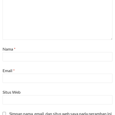
Nama
*
Email
*
Situs Web
Simpan nama, email, dan situs web saya pada peramban ini