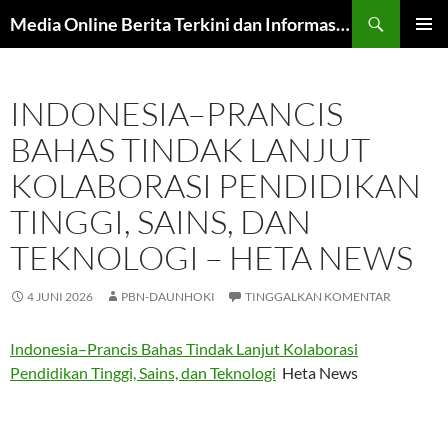
Langsung
Cari
Media Online Berita Terkini dan Informasi Harian
ke
MENU
isi
UTAMA
INDONESIA–PRANCIS
BAHAS TINDAK LANJUT
KOLABORASI PENDIDIKAN
TINGGI, SAINS, DAN
TEKNOLOGI – HETA NEWS
4 JUNI 2026
PBN-DAUNHOKI
TINGGALKAN KOMENTAR
Indonesia–Prancis Bahas Tindak Lanjut Kolaborasi
Pendidikan Tinggi, Sains, dan Teknologi
Heta News