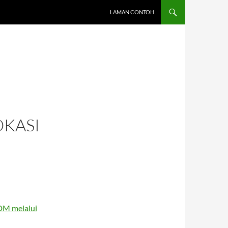
LAMAN CONTOH
I
OKASI
DM melalui