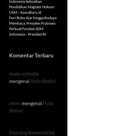
Indonesia Selesaikan
Pendidikan Magister Hukum
USM – SuaraBaru.id
Dari Buku Ajar hingga Budaya
Membaca, Presiden Prabowo
Perkuat Fondasi SDM
Indonesia – Presiden RI
Komentar Terbaru
main website
mengenai
Halo dunia!
news
mengenai
Halo
dunia!
Seorang Komentator