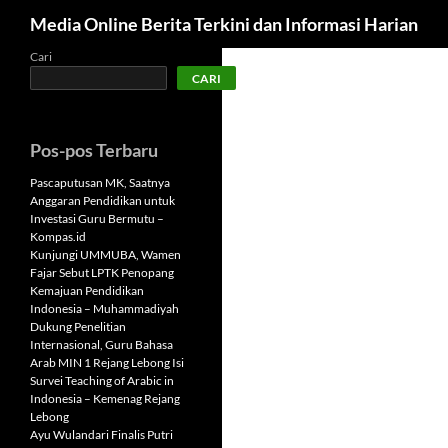
Cari
Media Online Berita Terkini dan Informasi Harian
Langsung
Cari
CARI
ke
isi
Pos-pos Terbaru
Pascaputusan MK, Saatnya
Anggaran Pendidikan untuk
Investasi Guru Bermutu –
Kompas.id
Kunjungi UMMUBA, Wamen
Fajar Sebut LPTK Penopang
Kemajuan Pendidikan
Indonesia – Muhammadiyah
Dukung Penelitian
Internasional, Guru Bahasa
Arab MIN 1 Rejang Lebong Isi
Survei Teaching of Arabic in
Indonesia – Kemenag Rejang
Lebong
Ayu Wulandari Finalis Putri