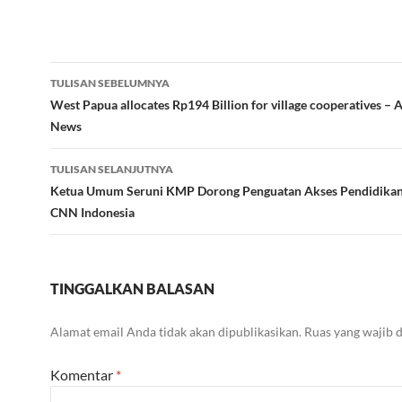
Navigasi
TULISAN SEBELUMNYA
Tulisan
West Papua allocates Rp194 Billion for village cooperatives 
News
TULISAN SELANJUTNYA
Ketua Umum Seruni KMP Dorong Penguatan Akses Pendidikan
CNN Indonesia
TINGGALKAN BALASAN
Alamat email Anda tidak akan dipublikasikan.
Ruas yang wajib 
Komentar
*