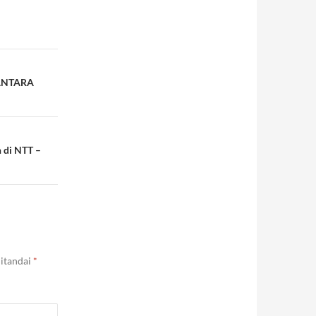
– ANTARA
 di NTT –
ditandai
*