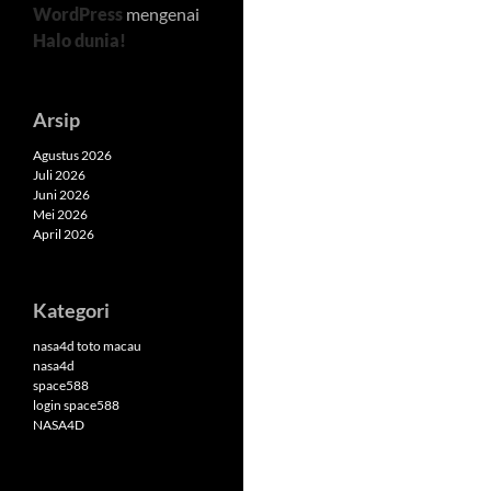
WordPress
mengenai
Halo dunia!
Arsip
Agustus 2026
Juli 2026
Juni 2026
Mei 2026
April 2026
Kategori
nasa4d toto macau
nasa4d
space588
login space588
NASA4D