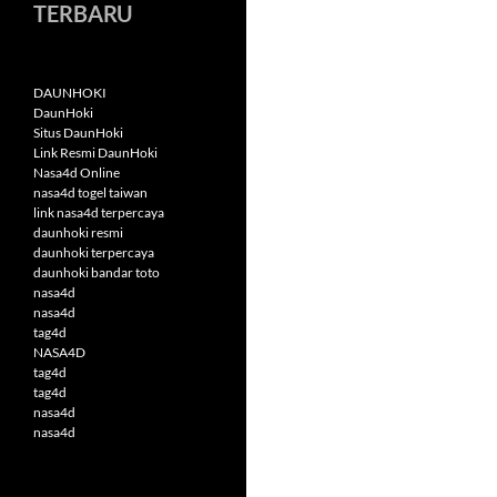
TERBARU
DAUNHOKI
DaunHoki
Situs DaunHoki
Link Resmi DaunHoki
Nasa4d Online
nasa4d togel taiwan
link nasa4d terpercaya
daunhoki resmi
daunhoki terpercaya
daunhoki bandar toto
nasa4d
nasa4d
tag4d
NASA4D
tag4d
tag4d
nasa4d
nasa4d