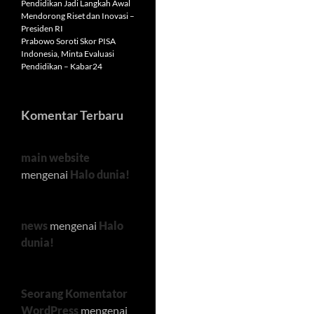
Pendidikan Jadi Langkah Awal
Mendorong Riset dan Inovasi –
Presiden RI
Prabowo Soroti Skor PISA
Indonesia, Minta Evaluasi
Pendidikan – Kabar24
Komentar Terbaru
main website
mengenai
Halo dunia!
news
mengenai
Halo
dunia!
Seorang Komentator
WordPress
mengenai