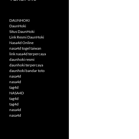
DAUNHOKI
DaunHoki
Situs DaunHoki
Link Resmi DaunHoki
Nasa4d Online
nasa4d togel taiwan
link nasa4d terpercaya
daunhoki resmi
daunhoki terpercaya
daunhoki bandar toto
nasa4d
nasa4d
tag4d
NASA4D
tag4d
tag4d
nasa4d
nasa4d