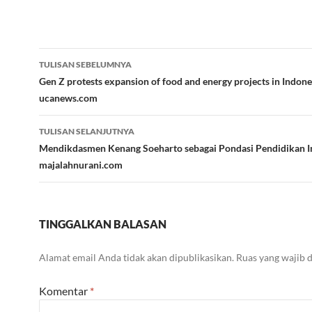
Navigasi
TULISAN SEBELUMNYA
Tulisan
Gen Z protests expansion of food and energy projects in Indone
ucanews.com
TULISAN SELANJUTNYA
Mendikdasmen Kenang Soeharto sebagai Pondasi Pendidikan I
majalahnurani.com
TINGGALKAN BALASAN
Alamat email Anda tidak akan dipublikasikan.
Ruas yang wajib 
Komentar
*