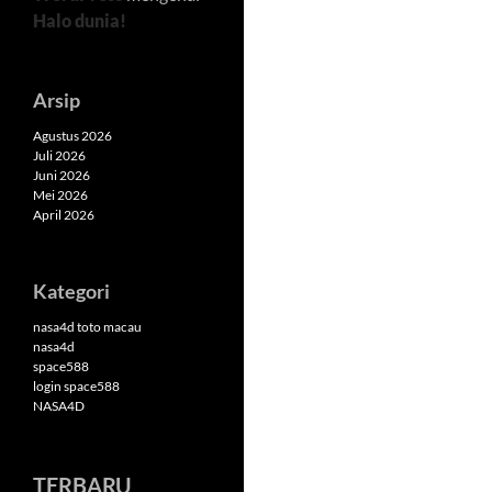
Halo dunia!
Arsip
Agustus 2026
Juli 2026
Juni 2026
Mei 2026
April 2026
Kategori
nasa4d toto macau
nasa4d
space588
login space588
NASA4D
TERBARU