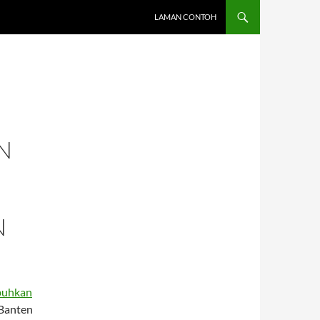
LAMAN CONTOH
N
N
buhkan
anten