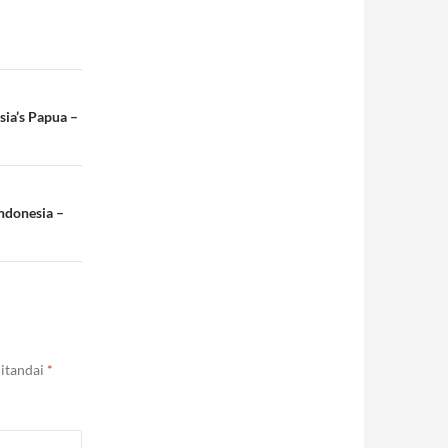
sia’s Papua –
ndonesia –
ditandai
*