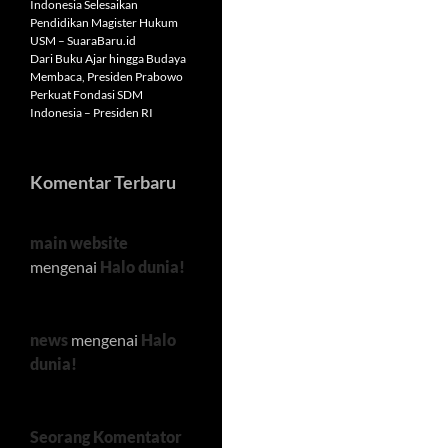
Indonesia Selesaikan
Pendidikan Magister Hukum
USM – SuaraBaru.id
Dari Buku Ajar hingga Budaya
Membaca, Presiden Prabowo
Perkuat Fondasi SDM
Indonesia – Presiden RI
Komentar Terbaru
main website
mengenai
Halo dunia!
news
mengenai
Halo
dunia!
Seorang Komentator