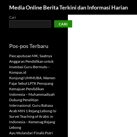
Cari
Media Online Berita Terkini dan Informasi Harian
Langsung
Cari
CARI
ke
isi
Pos-pos Terbaru
Pascaputusan MK, Saatnya
Anggaran Pendidikan untuk
Investasi Guru Bermutu –
Kompas.id
Kunjungi UMMUBA, Wamen
Fajar Sebut LPTK Penopang
Kemajuan Pendidikan
Indonesia – Muhammadiyah
Dukung Penelitian
Internasional, Guru Bahasa
Arab MIN 1 Rejang Lebong Isi
Survei Teaching of Arabic in
Indonesia – Kemenag Rejang
Lebong
Ayu Wulandari Finalis Putri