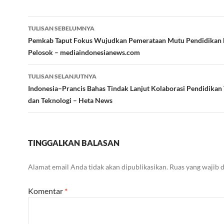
Navigasi
TULISAN SEBELUMNYA
Tulisan
Pemkab Taput Fokus Wujudkan Pemerataan Mutu Pendidikan 
Pelosok – mediaindonesianews.com
TULISAN SELANJUTNYA
Indonesia–Prancis Bahas Tindak Lanjut Kolaborasi Pendidikan T
dan Teknologi – Heta News
TINGGALKAN BALASAN
Alamat email Anda tidak akan dipublikasikan.
Ruas yang wajib 
Komentar
*