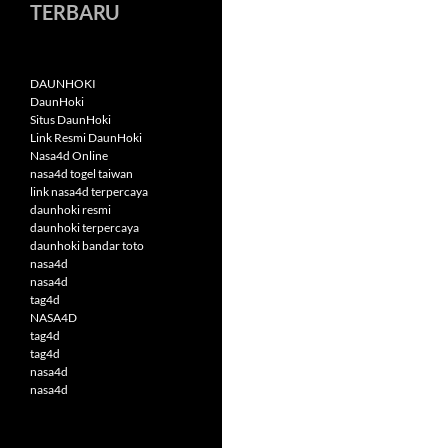
TERBARU
DAUNHOKI
DaunHoki
Situs DaunHoki
Link Resmi DaunHoki
Nasa4d Online
nasa4d togel taiwan
link nasa4d terpercaya
daunhoki resmi
daunhoki terpercaya
daunhoki bandar toto
nasa4d
nasa4d
tag4d
NASA4D
tag4d
tag4d
nasa4d
nasa4d