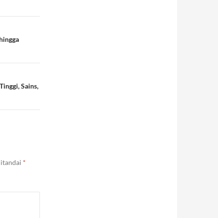
hingga
inggi, Sains,
ditandai
*