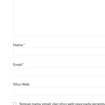
Nama
*
Email
*
Situs Web
Simpan nama, email, dan situs web saya pada peramba