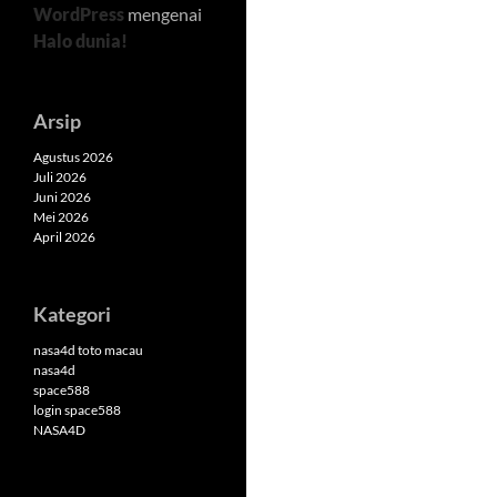
WordPress
mengenai
Halo dunia!
Arsip
Agustus 2026
Juli 2026
Juni 2026
Mei 2026
April 2026
Kategori
nasa4d toto macau
nasa4d
space588
login space588
NASA4D