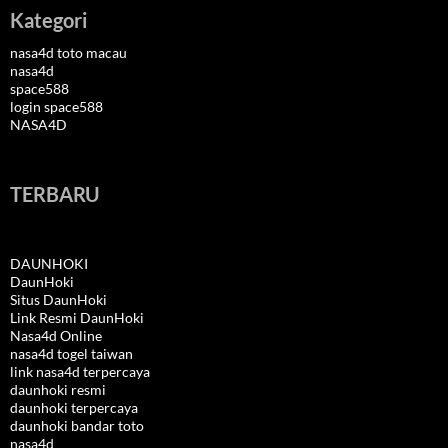
Kategori
nasa4d toto macau
nasa4d
space588
login space588
NASA4D
TERBARU
DAUNHOKI
DaunHoki
Situs DaunHoki
Link Resmi DaunHoki
Nasa4d Online
nasa4d togel taiwan
link nasa4d terpercaya
daunhoki resmi
daunhoki terpercaya
daunhoki bandar toto
nasa4d