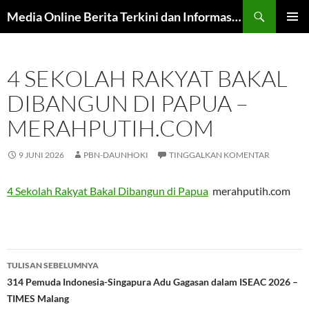
Langsung
Cari
Media Online Berita Terkini dan Informasi Harian
ke
MENU
isi
UTAMA
4 SEKOLAH RAKYAT BAKAL
DIBANGUN DI PAPUA –
MERAHPUTIH.COM
9 JUNI 2026
PBN-DAUNHOKI
TINGGALKAN KOMENTAR
4 Sekolah Rakyat Bakal Dibangun di Papua
merahputih.com
Navigasi
TULISAN SEBELUMNYA
Tulisan
314 Pemuda Indonesia-Singapura Adu Gagasan dalam ISEAC 2026 –
TIMES Malang