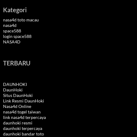
Kategori
nasa4d toto macau
nasa4d
space588
login space588
NASA4D
TERBARU
DAUNHOKI
DaunHoki
Situs DaunHoki
Link Resmi DaunHoki
Nasa4d Online
nasa4d togel taiwan
link nasa4d terpercaya
daunhoki resmi
daunhoki terpercaya
daunhoki bandar toto