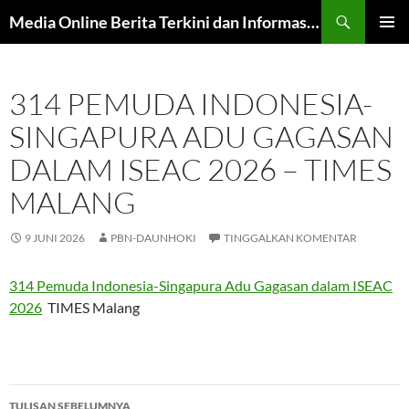
Langsung
Cari
Media Online Berita Terkini dan Informasi Harian
ke
MENU
isi
UTAMA
314 PEMUDA INDONESIA-
SINGAPURA ADU GAGASAN
DALAM ISEAC 2026 – TIMES
MALANG
9 JUNI 2026
PBN-DAUNHOKI
TINGGALKAN KOMENTAR
314 Pemuda Indonesia-Singapura Adu Gagasan dalam ISEAC
2026
TIMES Malang
Navigasi
TULISAN SEBELUMNYA