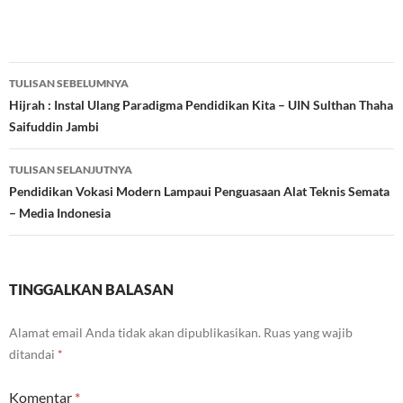
Navigasi
TULISAN SEBELUMNYA
Tulisan
Hijrah : Instal Ulang Paradigma Pendidikan Kita – UIN Sulthan Thaha
Saifuddin Jambi
TULISAN SELANJUTNYA
Pendidikan Vokasi Modern Lampaui Penguasaan Alat Teknis Semata
– Media Indonesia
TINGGALKAN BALASAN
Alamat email Anda tidak akan dipublikasikan.
Ruas yang wajib
ditandai
*
Komentar
*