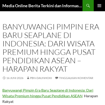
Langsung
Cari
Media Online Berita Terkini dan Informasi Harian
ke
MENU
isi
UTAMA
BANYUWANGI PIMPIN ERA
BARU SEAPLANE DI
INDONESIA: DARI WISATA
PREMIUM HINGGA PUSAT
PENDIDIKAN ASEAN –
HARAPAN RAKYAT
16 JUNI 2026
PBN-DAUNHOKI
TINGGALKAN KOMENTAR
Banyuwangi Pimpin Era Baru Seaplane di Indonesia: Dari
Wisata Premium hingga Pusat Pendidikan ASEAN
Harapan
Rakyat