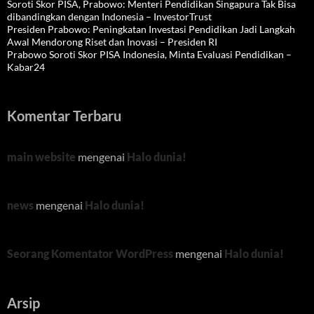
Soroti Skor PISA, Prabowo: Menteri Pendidikan Singapura Tak Bisa
dibandingkan dengan Indonesia – InvestorTrust
Presiden Prabowo: Peningkatan Investasi Pendidikan Jadi Langkah
Awal Mendorong Riset dan Inovasi – Presiden RI
Prabowo Soroti Skor PISA Indonesia, Minta Evaluasi Pendidikan –
Kabar24
Komentar Terbaru
main website
mengenai
Halo dunia!
news
mengenai
Halo dunia!
Seorang Komentator WordPress
mengenai
Halo dunia!
Arsip