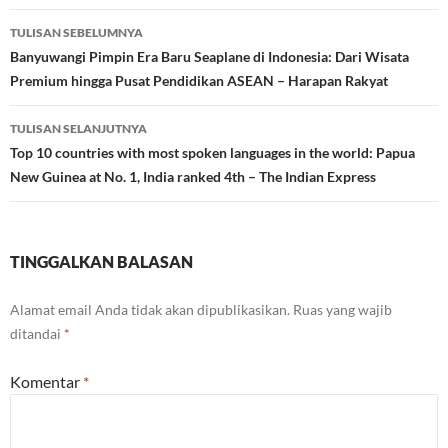
Navigasi
TULISAN SEBELUMNYA
Tulisan
Banyuwangi Pimpin Era Baru Seaplane di Indonesia: Dari Wisata
Premium hingga Pusat Pendidikan ASEAN – Harapan Rakyat
TULISAN SELANJUTNYA
Top 10 countries with most spoken languages in the world: Papua
New Guinea at No. 1, India ranked 4th – The Indian Express
TINGGALKAN BALASAN
Alamat email Anda tidak akan dipublikasikan.
Ruas yang wajib
ditandai
*
Komentar
*