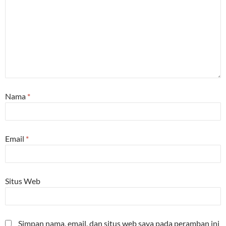
Nama
*
Email
*
Situs Web
Simpan nama, email, dan situs web saya pada peramban ini