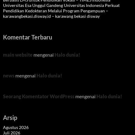
Universitas Esa Unggul Gandeng Universitas Indonesia Perkuat
Pendidikan Kedokteran Melalui Program Pengampuan –
karawangbekasi.disway.id – karawang bekasi disway
Komentar Terbaru
main website
mengenai
Halo dunia!
news
mengenai
Halo dunia!
Seorang Komentator WordPress
mengenai
Halo dunia!
Arsip
Agustus 2026
Juli 2026