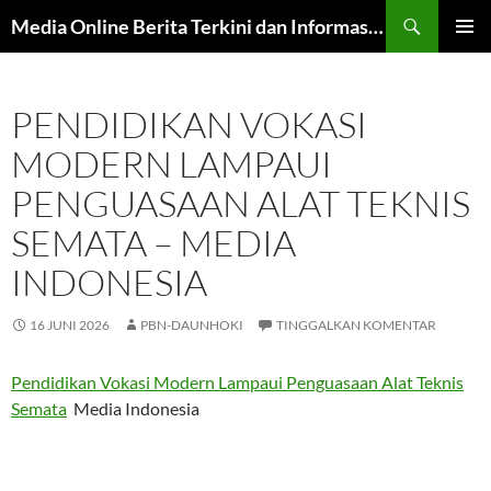
Langsung
Cari
Media Online Berita Terkini dan Informasi Harian
ke
MENU
isi
UTAMA
PENDIDIKAN VOKASI
MODERN LAMPAUI
PENGUASAAN ALAT TEKNIS
SEMATA – MEDIA
INDONESIA
16 JUNI 2026
PBN-DAUNHOKI
TINGGALKAN KOMENTAR
Pendidikan Vokasi Modern Lampaui Penguasaan Alat Teknis
Semata
Media Indonesia