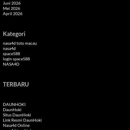
Juni 2026
Mei 2026
April 2026
Kategori
nasa4d toto macau
nasa4d
space588
login space588
NASA4D
TERBARU
DAUNHOKI
DaunHoki
Situs DaunHoki
Link Resmi DaunHoki
Nasa4d Online