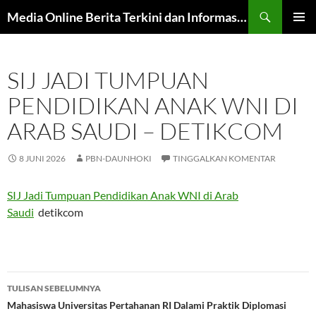
Langsung
Cari
Media Online Berita Terkini dan Informasi Harian
ke
MENU
isi
UTAMA
SIJ JADI TUMPUAN
PENDIDIKAN ANAK WNI DI
ARAB SAUDI – DETIKCOM
8 JUNI 2026
PBN-DAUNHOKI
TINGGALKAN KOMENTAR
SIJ Jadi Tumpuan Pendidikan Anak WNI di Arab
Saudi
detikcom
Navigasi
TULISAN SEBELUMNYA
Tulisan
Mahasiswa Universitas Pertahanan RI Dalami Praktik Diplomasi